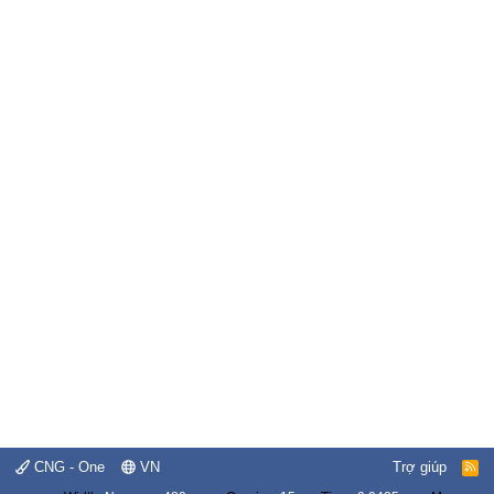
CNG - One
VN
Trợ giúp
R
S