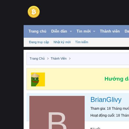
Trang chủ
Diễn đàn
Tin mới
Thành viên
Da
Đang truy cập
Nhật ký mới
Tìm kiếm
Trang Chủ
Thành Viên
Hướng dẫ
BrianGlivy
B
Tham gia
18 Tháng mườ
Hoạt động cuối
18 Thán
Bài viết