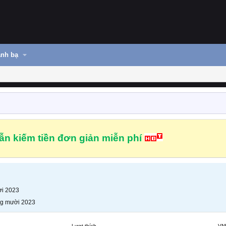
nh bạ
n kiếm tiền đơn giản miễn phí
i 2023
g mười 2023
Lượt thích
VN