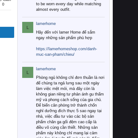
to be worn every day while matching
0
almost every outfit.
lamerhome
L
Hãy đến với lamer Home để sắm
ngay những sản phẩm phù hợp
https://lamerhomeshop.com/danh-
muc-san-pham/chieu/
lamerhome
L
Phòng ngủ không chỉ đơn thuần là nơi
để chúng ta ngả lưng sau một ngày
làm việc mệt mỏi, mà đây còn là
không gian riêng tư phản ánh gu thẩm
mỹ và phong cách sống của gia chủ.
Để biến căn phòng trở thành chốn
nghỉ dưỡng đích thực 5 sao ngay tại
nhà, việc đầu tư vào các bộ sản
phẩm chăn ga gối đệm cao cấp là
điều vô cùng cần thiết. Những sản
phẩm này không chỉ mang lại cảm