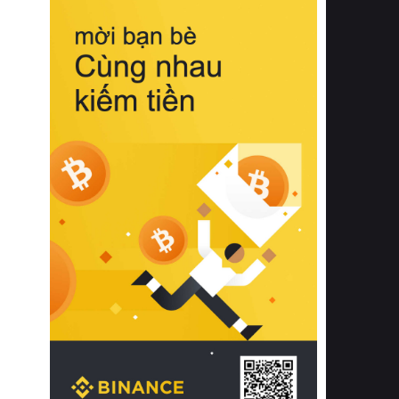
biệt từ bề mặt vải mềm mịn, khả năng
thoáng khí tuyệt vời cho đến độ đàn
hồi chuẩn xác của phần đệm nâng đỡ
cột sống.
Bên cạnh đó, việc lựa chọn các dòng
sản phẩm đạt chuẩn chất lượng quốc
tế còn giúp ngăn ngừa tình trạng kích
ứng da, hạn chế sự phát triển của vi
khuẩn và nấm mốc trong điều kiện
thời tiết nóng ẩm. Bạn có thể tìm hiểu
thêm các nghiên cứu khoa học về tác
động của giấc ngủ và môi trường
phòng ngủ đối với sức khỏe con
người tại Sleep Foundation (External
Link) để có cái nhìn toàn diện hơn.
2. Các tiêu chí vàng khi lựa chọn
chăn ga gối đệm cao cấp cho phòng
ngủ
Để sở hữu một bộ chăn ga gối đệm
cao cấp hoàn hảo cả về thẩm mỹ lẫn
công năng, người tiêu dùng cần cân
nhắc kỹ lưỡng các tiêu chí quan trọng