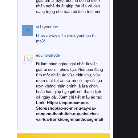
giác êm ái tuyệt đối mà còn là điểm
nhấn nghệ thuật giúp tôn lên vẻ đẹp
sang trọng cho toàn bộ kiến trúc nội
thất.
yt1syoutube
Tuy nhiên, giữa thị trường đa dạng
Y
với vô vàn thương hiệu và mẫu mã
https://www-yt1s.click/youtube-to-
như hiện nay, làm thế nào để chọn
mp3/
được những bộ chăn ga gối đệm cao
cấp thực sự chất lượng, phù hợp với
equinoxmode
khí hậu và nhu cầu sử dụng của gia
đình? Hãy cùng chúng tôi đi tìm lời
Đi làm hàng ngày ngại nhất là việc
giải đáp chi tiết qua bài viết dưới đây.
giặt ủi sơ mi phức tạp. Nếu bạn đang
tìm một chiếc áo vừa chỉn chu, vừa
1. Tại sao các gia đình hiện đại lại ưa
mềm mát thì áo sơ mi nữ tay dài lụa
chuộng chăn ga gối đệm cao cấp?
trơn không nhăn chính là lựa chọn
hoàn hảo giúp bạn giữ nét thanh lịch
Khác với các dòng sản phẩm thông
cả ngày dài. Xem chi tiết mẫu áo tại:
thường, những bộ chăn ga gối đệm
Link: Https: //equinoxmode.
cao cấp trải qua quy trình sản xuất
Store/shop/ao-so-mi-nu-tay-dai-
nghiêm ngặt từ khâu chọn lọc nguyên
cong-so-thanh-lich-quy-phaichat-
liệu tự nhiên đến công nghệ dệt
vai-lua-tronkhong-nhanthoang-mat/
nhuộm hiện đại không chứa hóa chất
độc hại. Khi sử dụng dòng sản phẩm
này, bạn sẽ cảm nhận rõ rệt sự khác