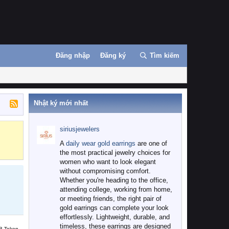
Đăng nhập
Đăng ký
Tìm kiếm
Nhật ký mới nhất
siriusjewelers
Binance
MEXC
A
daily wear gold earrings
are one of
the most practical jewelry choices for
women who want to look elegant
without compromising comfort.
Whether you're heading to the office,
attending college, working from home,
or meeting friends, the right pair of
gold earrings can complete your look
effortlessly. Lightweight, durable, and
timeless, these earrings are designed
B Token