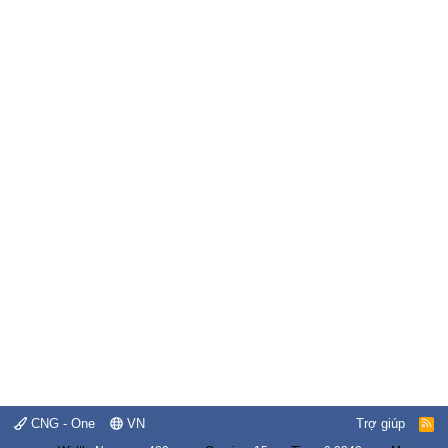
CNG - One
VN
Trợ giúp
R
S