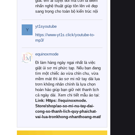
giác êm ái tuyệt đối mà còn là điểm
nhấn nghệ thuật giúp tôn lên vẻ đẹp
sang trọng cho toàn bộ kiến trúc nội
thất.
yt1syoutube
Tuy nhiên, giữa thị trường đa dạng
Y
với vô vàn thương hiệu và mẫu mã
https://www-yt1s.click/youtube-to-
như hiện nay, làm thế nào để chọn
mp3/
được những bộ chăn ga gối đệm cao
cấp thực sự chất lượng, phù hợp với
equinoxmode
khí hậu và nhu cầu sử dụng của gia
đình? Hãy cùng chúng tôi đi tìm lời
Đi làm hàng ngày ngại nhất là việc
giải đáp chi tiết qua bài viết dưới đây.
giặt ủi sơ mi phức tạp. Nếu bạn đang
tìm một chiếc áo vừa chỉn chu, vừa
1. Tại sao các gia đình hiện đại lại ưa
mềm mát thì áo sơ mi nữ tay dài lụa
chuộng chăn ga gối đệm cao cấp?
trơn không nhăn chính là lựa chọn
hoàn hảo giúp bạn giữ nét thanh lịch
Khác với các dòng sản phẩm thông
cả ngày dài. Xem chi tiết mẫu áo tại:
thường, những bộ chăn ga gối đệm
Link: Https: //equinoxmode.
cao cấp trải qua quy trình sản xuất
Store/shop/ao-so-mi-nu-tay-dai-
nghiêm ngặt từ khâu chọn lọc nguyên
cong-so-thanh-lich-quy-phaichat-
liệu tự nhiên đến công nghệ dệt
vai-lua-tronkhong-nhanthoang-mat/
nhuộm hiện đại không chứa hóa chất
độc hại. Khi sử dụng dòng sản phẩm
này, bạn sẽ cảm nhận rõ rệt sự khác