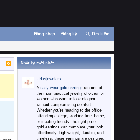
Đăng nhập
Đăng ký
Tìm kiếm
Nhật ký mới nhất
siriusjewelers
Binance
MEXC
A
daily wear gold earrings
are one of
the most practical jewelry choices for
women who want to look elegant
without compromising comfort.
Whether you're heading to the office,
attending college, working from home,
or meeting friends, the right pair of
gold earrings can complete your look
effortlessly. Lightweight, durable, and
timeless, these earrings are designed
B Token