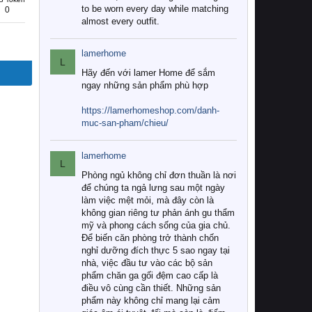
to be worn every day while matching
0
almost every outfit.
lamerhome
L
Hãy đến với lamer Home để sắm
ngay những sản phẩm phù hợp
https://lamerhomeshop.com/danh-
muc-san-pham/chieu/
lamerhome
L
Phòng ngủ không chỉ đơn thuần là nơi
để chúng ta ngả lưng sau một ngày
làm việc mệt mỏi, mà đây còn là
không gian riêng tư phản ánh gu thẩm
mỹ và phong cách sống của gia chủ.
Để biến căn phòng trở thành chốn
nghỉ dưỡng đích thực 5 sao ngay tại
nhà, việc đầu tư vào các bộ sản
phẩm chăn ga gối đệm cao cấp là
điều vô cùng cần thiết. Những sản
phẩm này không chỉ mang lại cảm