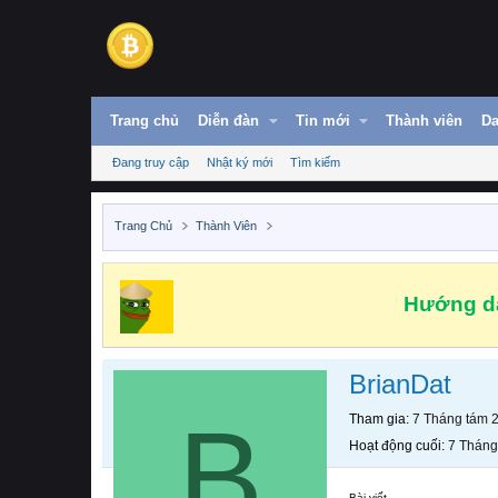
Trang chủ
Diễn đàn
Tin mới
Thành viên
Da
Đang truy cập
Nhật ký mới
Tìm kiếm
Trang Chủ
Thành Viên
Hướng dẫ
BrianDat
B
Tham gia
7 Tháng tám 
Hoạt động cuối
7 Tháng
Bài viết