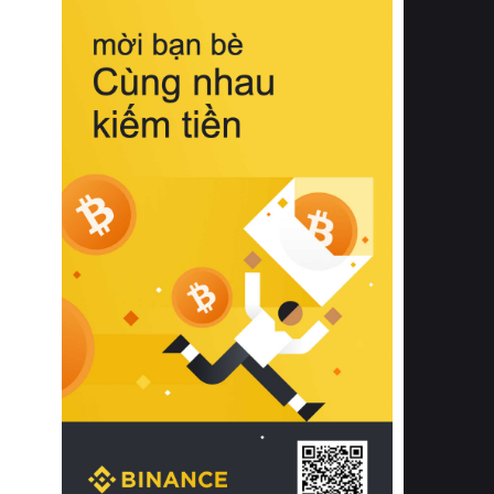
biệt từ bề mặt vải mềm mịn, khả năng
thoáng khí tuyệt vời cho đến độ đàn
hồi chuẩn xác của phần đệm nâng đỡ
cột sống.
Bên cạnh đó, việc lựa chọn các dòng
sản phẩm đạt chuẩn chất lượng quốc
tế còn giúp ngăn ngừa tình trạng kích
ứng da, hạn chế sự phát triển của vi
khuẩn và nấm mốc trong điều kiện
thời tiết nóng ẩm. Bạn có thể tìm hiểu
thêm các nghiên cứu khoa học về tác
động của giấc ngủ và môi trường
phòng ngủ đối với sức khỏe con
người tại Sleep Foundation (External
Link) để có cái nhìn toàn diện hơn.
2. Các tiêu chí vàng khi lựa chọn
chăn ga gối đệm cao cấp cho phòng
ngủ
Để sở hữu một bộ chăn ga gối đệm
cao cấp hoàn hảo cả về thẩm mỹ lẫn
công năng, người tiêu dùng cần cân
nhắc kỹ lưỡng các tiêu chí quan trọng