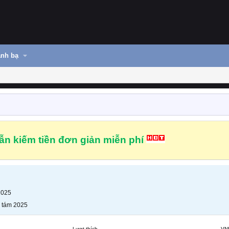
nh bạ
n kiếm tiền đơn giản miễn phí
2025
 tám 2025
Lượt thích
VN