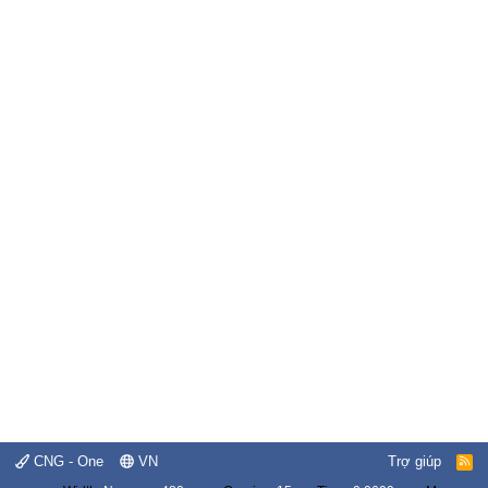
CNG - One
VN
Trợ giúp
R
S