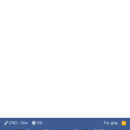
CNG - One
VN
Trợ giúp
R
S