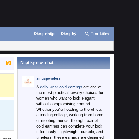
Đăng nhập
Đăng ký
Tìm kiếm
Nhật ký mới nhất
siriusjewelers
Binance
MEXC
A
daily wear gold earrings
are one of
the most practical jewelry choices for
women who want to look elegant
without compromising comfort.
Whether you're heading to the office,
attending college, working from home,
or meeting friends, the right pair of
gold earrings can complete your look
effortlessly. Lightweight, durable, and
timeless, these earrings are designed
B Token