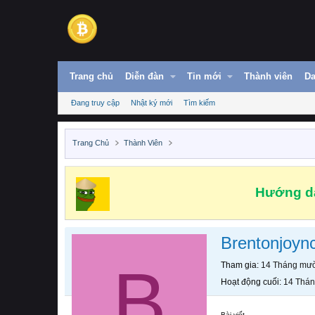
Trang chủ
Diễn đàn
Tin mới
Thành viên
Da
Đang truy cập
Nhật ký mới
Tìm kiếm
Trang Chủ
Thành Viên
Hướng dẫ
Brentonjoyn
B
Tham gia
14 Tháng mườ
Hoạt động cuối
14 Thán
Bài viết