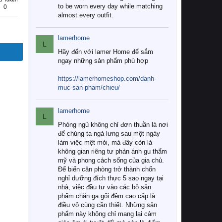
to be worn every day while matching
0
almost every outfit.
lamerhome
L
Hãy đến với lamer Home để sắm
ngay những sản phẩm phù hợp
https://lamerhomeshop.com/danh-
muc-san-pham/chieu/
lamerhome
L
Phòng ngủ không chỉ đơn thuần là nơi
để chúng ta ngả lưng sau một ngày
làm việc mệt mỏi, mà đây còn là
không gian riêng tư phản ánh gu thẩm
mỹ và phong cách sống của gia chủ.
Để biến căn phòng trở thành chốn
nghỉ dưỡng đích thực 5 sao ngay tại
nhà, việc đầu tư vào các bộ sản
phẩm chăn ga gối đệm cao cấp là
điều vô cùng cần thiết. Những sản
phẩm này không chỉ mang lại cảm