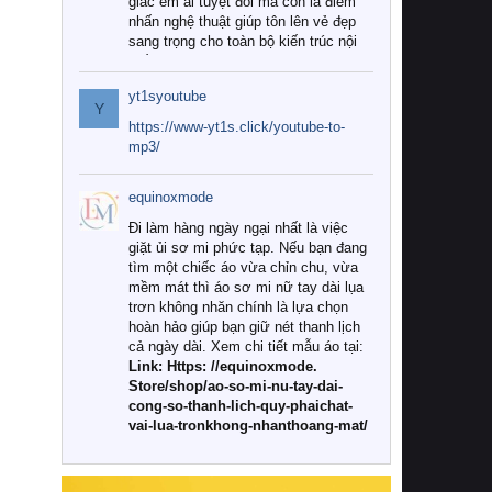
giác êm ái tuyệt đối mà còn là điểm
nhấn nghệ thuật giúp tôn lên vẻ đẹp
sang trọng cho toàn bộ kiến trúc nội
thất.
yt1syoutube
Tuy nhiên, giữa thị trường đa dạng
Y
với vô vàn thương hiệu và mẫu mã
https://www-yt1s.click/youtube-to-
như hiện nay, làm thế nào để chọn
mp3/
được những bộ chăn ga gối đệm cao
cấp thực sự chất lượng, phù hợp với
equinoxmode
khí hậu và nhu cầu sử dụng của gia
đình? Hãy cùng chúng tôi đi tìm lời
Đi làm hàng ngày ngại nhất là việc
giải đáp chi tiết qua bài viết dưới đây.
giặt ủi sơ mi phức tạp. Nếu bạn đang
tìm một chiếc áo vừa chỉn chu, vừa
1. Tại sao các gia đình hiện đại lại ưa
mềm mát thì áo sơ mi nữ tay dài lụa
chuộng chăn ga gối đệm cao cấp?
trơn không nhăn chính là lựa chọn
hoàn hảo giúp bạn giữ nét thanh lịch
Khác với các dòng sản phẩm thông
cả ngày dài. Xem chi tiết mẫu áo tại:
thường, những bộ chăn ga gối đệm
Link: Https: //equinoxmode.
cao cấp trải qua quy trình sản xuất
Store/shop/ao-so-mi-nu-tay-dai-
nghiêm ngặt từ khâu chọn lọc nguyên
cong-so-thanh-lich-quy-phaichat-
liệu tự nhiên đến công nghệ dệt
vai-lua-tronkhong-nhanthoang-mat/
nhuộm hiện đại không chứa hóa chất
độc hại. Khi sử dụng dòng sản phẩm
này, bạn sẽ cảm nhận rõ rệt sự khác