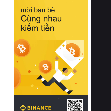
biệt từ bề mặt vải mềm mịn, khả năng
thoáng khí tuyệt vời cho đến độ đàn
hồi chuẩn xác của phần đệm nâng đỡ
cột sống.
Bên cạnh đó, việc lựa chọn các dòng
sản phẩm đạt chuẩn chất lượng quốc
tế còn giúp ngăn ngừa tình trạng kích
ứng da, hạn chế sự phát triển của vi
khuẩn và nấm mốc trong điều kiện
thời tiết nóng ẩm. Bạn có thể tìm hiểu
thêm các nghiên cứu khoa học về tác
động của giấc ngủ và môi trường
phòng ngủ đối với sức khỏe con
người tại Sleep Foundation (External
Link) để có cái nhìn toàn diện hơn.
2. Các tiêu chí vàng khi lựa chọn
chăn ga gối đệm cao cấp cho phòng
ngủ
Để sở hữu một bộ chăn ga gối đệm
cao cấp hoàn hảo cả về thẩm mỹ lẫn
công năng, người tiêu dùng cần cân
nhắc kỹ lưỡng các tiêu chí quan trọng