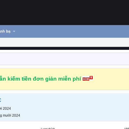
nh bạ
n kiếm tiền đơn giản miễn phí
c
i 2024
g mười 2024
Lượt thích
VN