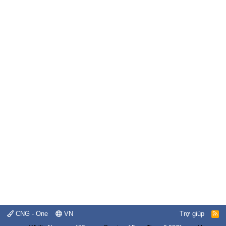
CNG - One
VN
Trợ giúp
R
S