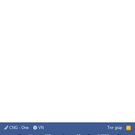
CNG - One
VN
Trợ giúp
R
S