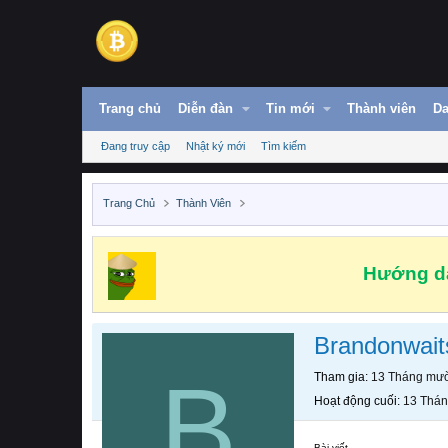
Trang chủ
Diễn đàn
Tin mới
Thành viên
Da
Đang truy cập
Nhật ký mới
Tìm kiếm
Trang Chủ
Thành Viên
Hướng dẫ
Brandonwait
B
Tham gia
13 Tháng mườ
Hoạt động cuối
13 Thán
Bài viết