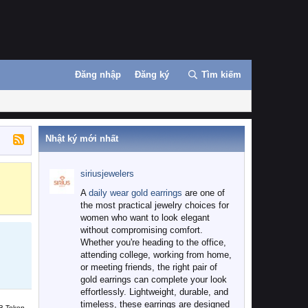
Đăng nhập
Đăng ký
Tìm kiếm
Nhật ký mới nhất
siriusjewelers
Binance
MEXC
A
daily wear gold earrings
are one of
the most practical jewelry choices for
women who want to look elegant
without compromising comfort.
Whether you're heading to the office,
attending college, working from home,
or meeting friends, the right pair of
gold earrings can complete your look
effortlessly. Lightweight, durable, and
timeless, these earrings are designed
B Token