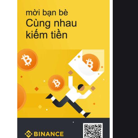
biệt từ bề mặt vải mềm mịn, khả năng
thoáng khí tuyệt vời cho đến độ đàn
hồi chuẩn xác của phần đệm nâng đỡ
cột sống.
Bên cạnh đó, việc lựa chọn các dòng
sản phẩm đạt chuẩn chất lượng quốc
tế còn giúp ngăn ngừa tình trạng kích
ứng da, hạn chế sự phát triển của vi
khuẩn và nấm mốc trong điều kiện
thời tiết nóng ẩm. Bạn có thể tìm hiểu
thêm các nghiên cứu khoa học về tác
động của giấc ngủ và môi trường
phòng ngủ đối với sức khỏe con
người tại Sleep Foundation (External
Link) để có cái nhìn toàn diện hơn.
2. Các tiêu chí vàng khi lựa chọn
chăn ga gối đệm cao cấp cho phòng
ngủ
Để sở hữu một bộ chăn ga gối đệm
cao cấp hoàn hảo cả về thẩm mỹ lẫn
công năng, người tiêu dùng cần cân
nhắc kỹ lưỡng các tiêu chí quan trọng