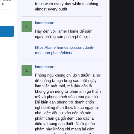
to be worn every day while matching
0
almost every outfit.
lamerhome
L
Hãy đến với lamer Home để sắm
ngay những sản phẩm phù hợp
https://lamerhomeshop.com/danh-
muc-san-pham/chieu/
lamerhome
L
Phòng ngủ không chỉ đơn thuần là nơi
để chúng ta ngả lưng sau một ngày
làm việc mệt mỏi, mà đây còn là
không gian riêng tư phản ánh gu thẩm
mỹ và phong cách sống của gia chủ.
Để biến căn phòng trở thành chốn
nghỉ dưỡng đích thực 5 sao ngay tại
nhà, việc đầu tư vào các bộ sản
phẩm chăn ga gối đệm cao cấp là
điều vô cùng cần thiết. Những sản
phẩm này không chỉ mang lại cảm