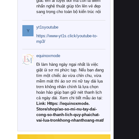
giác êm ái tuyệt đối mà còn là điểm
nhấn nghệ thuật giúp tôn lên vẻ đẹp
sang trọng cho toàn bộ kiến trúc nội
thất.
yt1syoutube
Tuy nhiên, giữa thị trường đa dạng
Y
với vô vàn thương hiệu và mẫu mã
https://www-yt1s.click/youtube-to-
như hiện nay, làm thế nào để chọn
mp3/
được những bộ chăn ga gối đệm cao
cấp thực sự chất lượng, phù hợp với
equinoxmode
khí hậu và nhu cầu sử dụng của gia
đình? Hãy cùng chúng tôi đi tìm lời
Đi làm hàng ngày ngại nhất là việc
giải đáp chi tiết qua bài viết dưới đây.
giặt ủi sơ mi phức tạp. Nếu bạn đang
tìm một chiếc áo vừa chỉn chu, vừa
1. Tại sao các gia đình hiện đại lại ưa
mềm mát thì áo sơ mi nữ tay dài lụa
chuộng chăn ga gối đệm cao cấp?
trơn không nhăn chính là lựa chọn
hoàn hảo giúp bạn giữ nét thanh lịch
Khác với các dòng sản phẩm thông
cả ngày dài. Xem chi tiết mẫu áo tại:
thường, những bộ chăn ga gối đệm
Link: Https: //equinoxmode.
cao cấp trải qua quy trình sản xuất
Store/shop/ao-so-mi-nu-tay-dai-
nghiêm ngặt từ khâu chọn lọc nguyên
cong-so-thanh-lich-quy-phaichat-
liệu tự nhiên đến công nghệ dệt
vai-lua-tronkhong-nhanthoang-mat/
nhuộm hiện đại không chứa hóa chất
độc hại. Khi sử dụng dòng sản phẩm
này, bạn sẽ cảm nhận rõ rệt sự khác