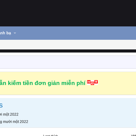
nh bạ
n kiếm tiền đơn giản miễn phí
s
i một 2022
g mười một 2022
Lượt thích
VN