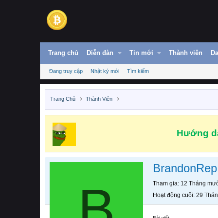
Trang chủ
Diễn đàn
Tin mới
Thành viên
Da
Đang truy cập
Nhật ký mới
Tìm kiếm
Trang Chủ
Thành Viên
Hướng dẫ
BrandonRep
B
Tham gia
12 Tháng mườ
Hoạt động cuối
29 Thán
Bài viết