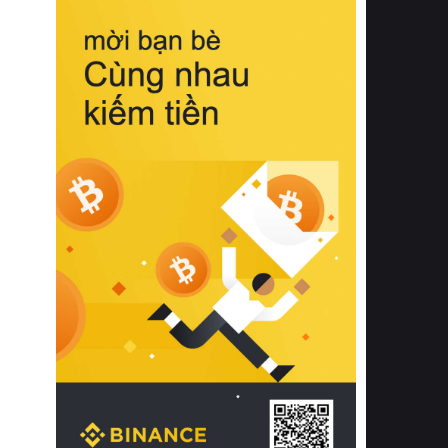
biệt từ bề mặt vải mềm mịn, khả năng
thoáng khí tuyệt vời cho đến độ đàn
hồi chuẩn xác của phần đệm nâng đỡ
cột sống.
Bên cạnh đó, việc lựa chọn các dòng
sản phẩm đạt chuẩn chất lượng quốc
tế còn giúp ngăn ngừa tình trạng kích
ứng da, hạn chế sự phát triển của vi
khuẩn và nấm mốc trong điều kiện
thời tiết nóng ẩm. Bạn có thể tìm hiểu
thêm các nghiên cứu khoa học về tác
động của giấc ngủ và môi trường
phòng ngủ đối với sức khỏe con
người tại Sleep Foundation (External
Link) để có cái nhìn toàn diện hơn.
2. Các tiêu chí vàng khi lựa chọn
chăn ga gối đệm cao cấp cho phòng
ngủ
Để sở hữu một bộ chăn ga gối đệm
cao cấp hoàn hảo cả về thẩm mỹ lẫn
công năng, người tiêu dùng cần cân
nhắc kỹ lưỡng các tiêu chí quan trọng