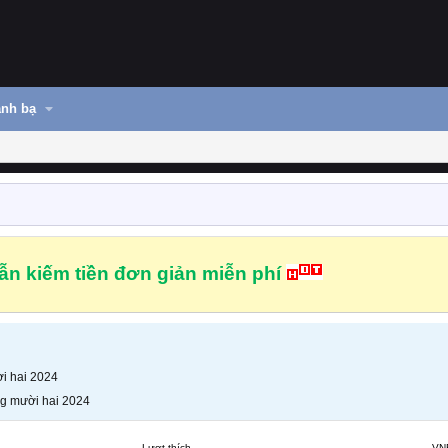
nh bạ
n kiếm tiền đơn giản miễn phí
i hai 2024
g mười hai 2024
Lượt thích
VN