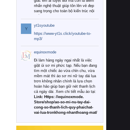
giác êm ái tuyệt đối mà còn là điểm
nhấn nghệ thuật giúp tôn lên vẻ đẹp
sang trọng cho toàn bộ kiến trúc nội
thất.
yt1syoutube
Tuy nhiên, giữa thị trường đa dạng
Y
với vô vàn thương hiệu và mẫu mã
https://www-yt1s.click/youtube-to-
như hiện nay, làm thế nào để chọn
mp3/
được những bộ chăn ga gối đệm cao
cấp thực sự chất lượng, phù hợp với
equinoxmode
khí hậu và nhu cầu sử dụng của gia
đình? Hãy cùng chúng tôi đi tìm lời
Đi làm hàng ngày ngại nhất là việc
giải đáp chi tiết qua bài viết dưới đây.
giặt ủi sơ mi phức tạp. Nếu bạn đang
tìm một chiếc áo vừa chỉn chu, vừa
1. Tại sao các gia đình hiện đại lại ưa
mềm mát thì áo sơ mi nữ tay dài lụa
chuộng chăn ga gối đệm cao cấp?
trơn không nhăn chính là lựa chọn
hoàn hảo giúp bạn giữ nét thanh lịch
Khác với các dòng sản phẩm thông
cả ngày dài. Xem chi tiết mẫu áo tại:
thường, những bộ chăn ga gối đệm
Link: Https: //equinoxmode.
cao cấp trải qua quy trình sản xuất
Store/shop/ao-so-mi-nu-tay-dai-
nghiêm ngặt từ khâu chọn lọc nguyên
cong-so-thanh-lich-quy-phaichat-
liệu tự nhiên đến công nghệ dệt
vai-lua-tronkhong-nhanthoang-mat/
nhuộm hiện đại không chứa hóa chất
độc hại. Khi sử dụng dòng sản phẩm
này, bạn sẽ cảm nhận rõ rệt sự khác