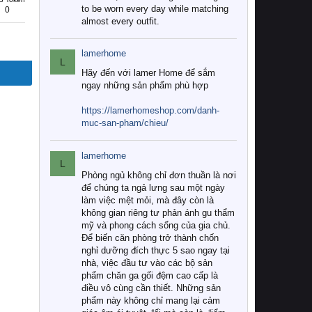
to be worn every day while matching
0
almost every outfit.
lamerhome
L
Hãy đến với lamer Home để sắm
ngay những sản phẩm phù hợp
https://lamerhomeshop.com/danh-
muc-san-pham/chieu/
lamerhome
L
Phòng ngủ không chỉ đơn thuần là nơi
để chúng ta ngả lưng sau một ngày
làm việc mệt mỏi, mà đây còn là
không gian riêng tư phản ánh gu thẩm
mỹ và phong cách sống của gia chủ.
Để biến căn phòng trở thành chốn
nghỉ dưỡng đích thực 5 sao ngay tại
nhà, việc đầu tư vào các bộ sản
phẩm chăn ga gối đệm cao cấp là
điều vô cùng cần thiết. Những sản
phẩm này không chỉ mang lại cảm