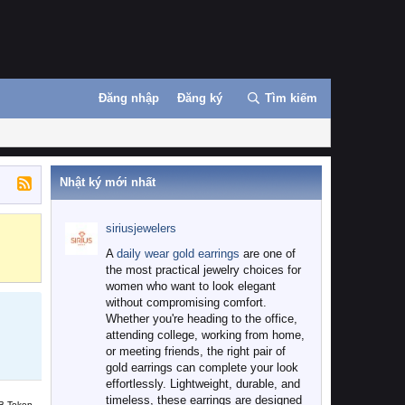
Đăng nhập
Đăng ký
Tìm kiếm
Nhật ký mới nhất
siriusjewelers
Binance
MEXC
A
daily wear gold earrings
are one of
the most practical jewelry choices for
women who want to look elegant
without compromising comfort.
Whether you're heading to the office,
attending college, working from home,
or meeting friends, the right pair of
gold earrings can complete your look
effortlessly. Lightweight, durable, and
timeless, these earrings are designed
B Token