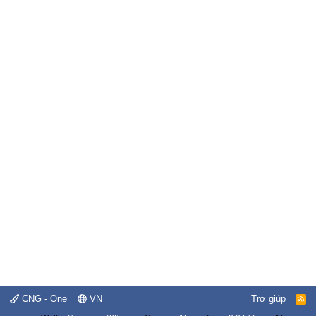
CNG - One
VN
Trợ giúp
R
S