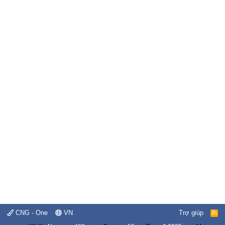
CNG - One
VN
Trợ giúp
R
S