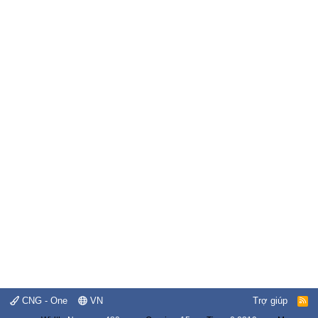
CNG - One
VN
Trợ giúp
R
S