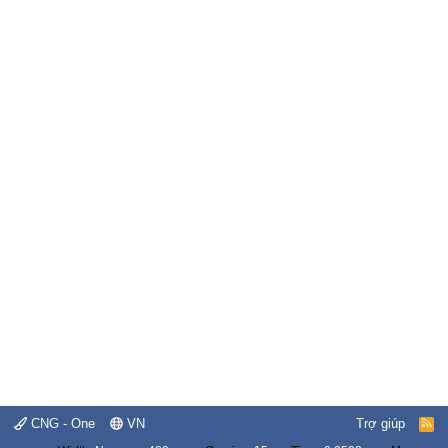
CNG - One
VN
Trợ giúp
R
S