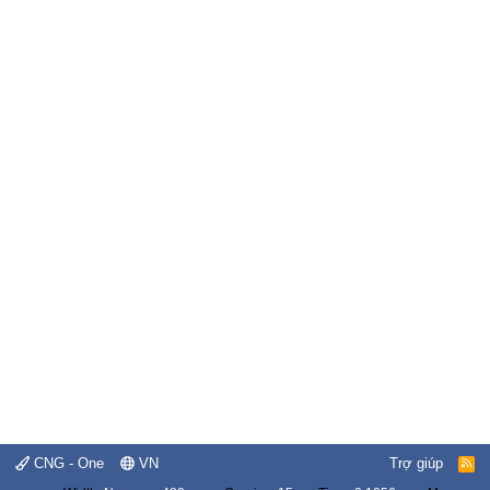
CNG - One
VN
Trợ giúp
R
S