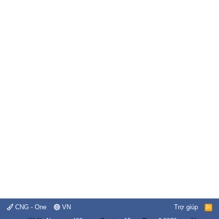
CNG - One
VN
Trợ giúp
R
S