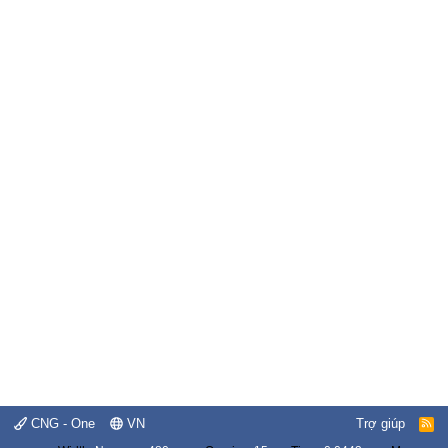
CNG - One
VN
Trợ giúp
R
S