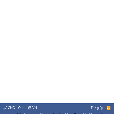
CNG - One
VN
Trợ giúp
R
S