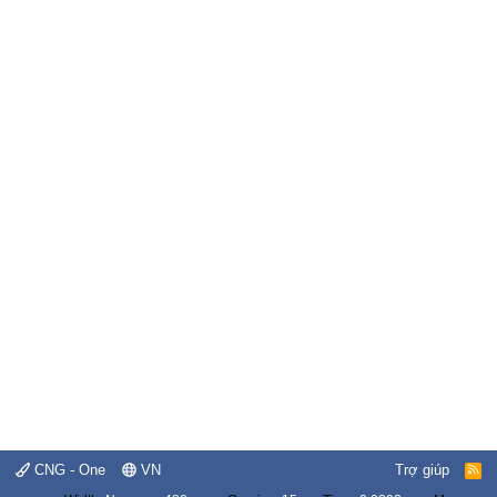
CNG - One
VN
Trợ giúp
R
S