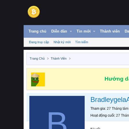
Trang chủ
Diễn đàn
Tin mới
Thành viên
Da
Đang truy cập
Nhật ký mới
Tìm kiếm
Trang Chủ
Thành Viên
Hướng dẫ
Bradleygela
B
Tham gia
27 Tháng tám
Hoạt động cuối
27 Thán
Bài viết