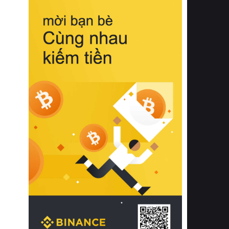
biệt từ bề mặt vải mềm mịn, khả năng
thoáng khí tuyệt vời cho đến độ đàn
hồi chuẩn xác của phần đệm nâng đỡ
cột sống.
Bên cạnh đó, việc lựa chọn các dòng
sản phẩm đạt chuẩn chất lượng quốc
tế còn giúp ngăn ngừa tình trạng kích
ứng da, hạn chế sự phát triển của vi
khuẩn và nấm mốc trong điều kiện
thời tiết nóng ẩm. Bạn có thể tìm hiểu
thêm các nghiên cứu khoa học về tác
động của giấc ngủ và môi trường
phòng ngủ đối với sức khỏe con
người tại Sleep Foundation (External
Link) để có cái nhìn toàn diện hơn.
2. Các tiêu chí vàng khi lựa chọn
chăn ga gối đệm cao cấp cho phòng
ngủ
Để sở hữu một bộ chăn ga gối đệm
cao cấp hoàn hảo cả về thẩm mỹ lẫn
công năng, người tiêu dùng cần cân
nhắc kỹ lưỡng các tiêu chí quan trọng