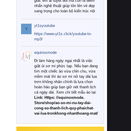
giác êm ái tuyệt đối mà còn là điểm
nhấn nghệ thuật giúp tôn lên vẻ đẹp
sang trọng cho toàn bộ kiến trúc nội
thất.
yt1syoutube
Tuy nhiên, giữa thị trường đa dạng
Y
với vô vàn thương hiệu và mẫu mã
https://www-yt1s.click/youtube-to-
như hiện nay, làm thế nào để chọn
mp3/
được những bộ chăn ga gối đệm cao
cấp thực sự chất lượng, phù hợp với
equinoxmode
khí hậu và nhu cầu sử dụng của gia
đình? Hãy cùng chúng tôi đi tìm lời
Đi làm hàng ngày ngại nhất là việc
giải đáp chi tiết qua bài viết dưới đây.
giặt ủi sơ mi phức tạp. Nếu bạn đang
tìm một chiếc áo vừa chỉn chu, vừa
1. Tại sao các gia đình hiện đại lại ưa
mềm mát thì áo sơ mi nữ tay dài lụa
chuộng chăn ga gối đệm cao cấp?
trơn không nhăn chính là lựa chọn
hoàn hảo giúp bạn giữ nét thanh lịch
Khác với các dòng sản phẩm thông
cả ngày dài. Xem chi tiết mẫu áo tại:
thường, những bộ chăn ga gối đệm
Link: Https: //equinoxmode.
cao cấp trải qua quy trình sản xuất
Store/shop/ao-so-mi-nu-tay-dai-
nghiêm ngặt từ khâu chọn lọc nguyên
cong-so-thanh-lich-quy-phaichat-
liệu tự nhiên đến công nghệ dệt
vai-lua-tronkhong-nhanthoang-mat/
nhuộm hiện đại không chứa hóa chất
độc hại. Khi sử dụng dòng sản phẩm
này, bạn sẽ cảm nhận rõ rệt sự khác