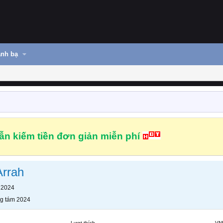
nh bạ
n kiếm tiền đơn giản miễn phí
Arrah
 2024
g tám 2024
Lượt thích
VN