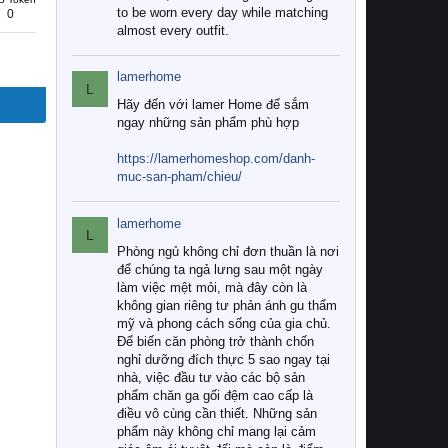
to be worn every day while matching
0
almost every outfit.
lamerhome
L
Hãy đến với lamer Home để sắm
ngay những sản phẩm phù hợp
https://lamerhomeshop.com/danh-
muc-san-pham/chieu/
lamerhome
L
Phòng ngủ không chỉ đơn thuần là nơi
để chúng ta ngả lưng sau một ngày
làm việc mệt mỏi, mà đây còn là
không gian riêng tư phản ánh gu thẩm
mỹ và phong cách sống của gia chủ.
Để biến căn phòng trở thành chốn
nghỉ dưỡng đích thực 5 sao ngay tại
nhà, việc đầu tư vào các bộ sản
phẩm chăn ga gối đệm cao cấp là
điều vô cùng cần thiết. Những sản
phẩm này không chỉ mang lại cảm