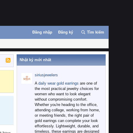
Đăng nhập
Đăng ký
Tìm kiếm
Nhật ký mới nhất
siriusjewelers
Binance
MEXC
A
daily wear gold earrings
are one of
the most practical jewelry choices for
women who want to look elegant
without compromising comfort.
Whether you're heading to the office,
attending college, working from home,
or meeting friends, the right pair of
gold earrings can complete your look
effortlessly. Lightweight, durable, and
timeless, these earrings are designed
B Token