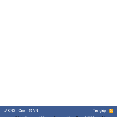
CNG - One
VN
Trợ giúp
R
S