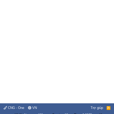
CNG - One
VN
Trợ giúp
R
S