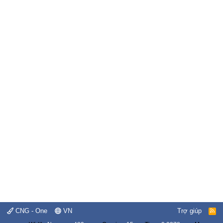
CNG - One
VN
Trợ giúp
R
S