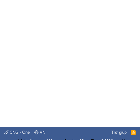
CNG - One
VN
Trợ giúp
R
S