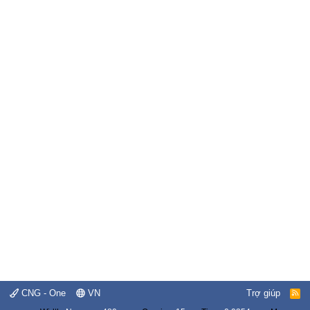
CNG - One
VN
Trợ giúp
R
S