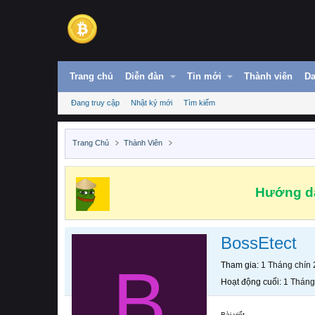
Trang chủ
Diễn đàn
Tin mới
Thành viên
Da
Đang truy cập
Nhật ký mới
Tìm kiếm
Trang Chủ
Thành Viên
Hướng dẫ
BossEtect
B
Tham gia
1 Tháng chín
Hoạt động cuối
1 Tháng
Bài viết