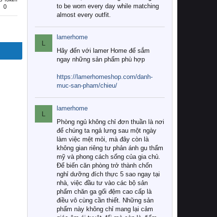
to be worn every day while matching
0
almost every outfit.
lamerhome
L
Hãy đến với lamer Home để sắm
ngay những sản phẩm phù hợp
https://lamerhomeshop.com/danh-
muc-san-pham/chieu/
lamerhome
L
Phòng ngủ không chỉ đơn thuần là nơi
để chúng ta ngả lưng sau một ngày
làm việc mệt mỏi, mà đây còn là
không gian riêng tư phản ánh gu thẩm
mỹ và phong cách sống của gia chủ.
Để biến căn phòng trở thành chốn
nghỉ dưỡng đích thực 5 sao ngay tại
nhà, việc đầu tư vào các bộ sản
phẩm chăn ga gối đệm cao cấp là
điều vô cùng cần thiết. Những sản
phẩm này không chỉ mang lại cảm