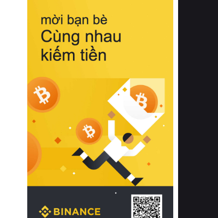
biệt từ bề mặt vải mềm mịn, khả năng
thoáng khí tuyệt vời cho đến độ đàn
hồi chuẩn xác của phần đệm nâng đỡ
cột sống.
Bên cạnh đó, việc lựa chọn các dòng
sản phẩm đạt chuẩn chất lượng quốc
tế còn giúp ngăn ngừa tình trạng kích
ứng da, hạn chế sự phát triển của vi
khuẩn và nấm mốc trong điều kiện
thời tiết nóng ẩm. Bạn có thể tìm hiểu
thêm các nghiên cứu khoa học về tác
động của giấc ngủ và môi trường
phòng ngủ đối với sức khỏe con
người tại Sleep Foundation (External
Link) để có cái nhìn toàn diện hơn.
2. Các tiêu chí vàng khi lựa chọn
chăn ga gối đệm cao cấp cho phòng
ngủ
Để sở hữu một bộ chăn ga gối đệm
cao cấp hoàn hảo cả về thẩm mỹ lẫn
công năng, người tiêu dùng cần cân
nhắc kỹ lưỡng các tiêu chí quan trọng