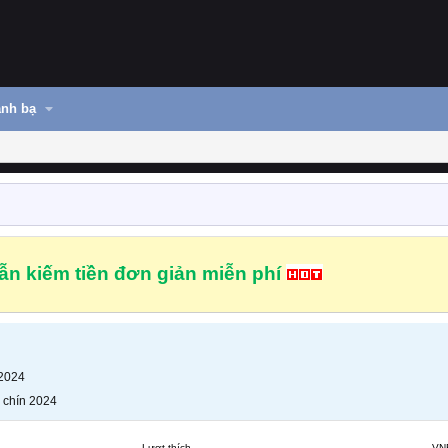
nh bạ
n kiếm tiền đơn giản miễn phí
 2024
 chín 2024
Lượt thích
VN