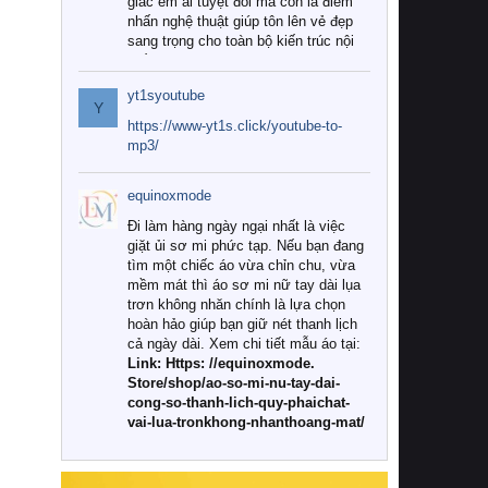
giác êm ái tuyệt đối mà còn là điểm
nhấn nghệ thuật giúp tôn lên vẻ đẹp
sang trọng cho toàn bộ kiến trúc nội
thất.
yt1syoutube
Tuy nhiên, giữa thị trường đa dạng
Y
với vô vàn thương hiệu và mẫu mã
https://www-yt1s.click/youtube-to-
như hiện nay, làm thế nào để chọn
mp3/
được những bộ chăn ga gối đệm cao
cấp thực sự chất lượng, phù hợp với
equinoxmode
khí hậu và nhu cầu sử dụng của gia
đình? Hãy cùng chúng tôi đi tìm lời
Đi làm hàng ngày ngại nhất là việc
giải đáp chi tiết qua bài viết dưới đây.
giặt ủi sơ mi phức tạp. Nếu bạn đang
tìm một chiếc áo vừa chỉn chu, vừa
1. Tại sao các gia đình hiện đại lại ưa
mềm mát thì áo sơ mi nữ tay dài lụa
chuộng chăn ga gối đệm cao cấp?
trơn không nhăn chính là lựa chọn
hoàn hảo giúp bạn giữ nét thanh lịch
Khác với các dòng sản phẩm thông
cả ngày dài. Xem chi tiết mẫu áo tại:
thường, những bộ chăn ga gối đệm
Link: Https: //equinoxmode.
cao cấp trải qua quy trình sản xuất
Store/shop/ao-so-mi-nu-tay-dai-
nghiêm ngặt từ khâu chọn lọc nguyên
cong-so-thanh-lich-quy-phaichat-
liệu tự nhiên đến công nghệ dệt
vai-lua-tronkhong-nhanthoang-mat/
nhuộm hiện đại không chứa hóa chất
độc hại. Khi sử dụng dòng sản phẩm
này, bạn sẽ cảm nhận rõ rệt sự khác