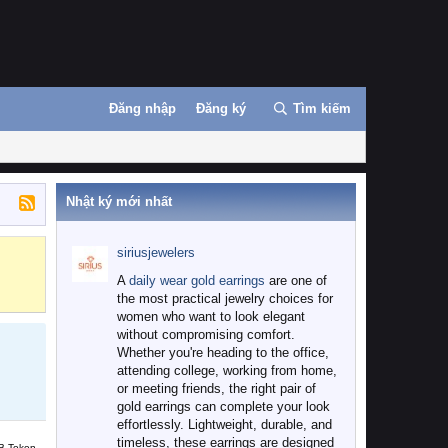
Đăng nhập
Đăng ký
Tìm kiếm
Nhật ký mới nhất
siriusjewelers
Binance
MEXC
A
daily wear gold earrings
are one of
the most practical jewelry choices for
women who want to look elegant
without compromising comfort.
Whether you're heading to the office,
attending college, working from home,
or meeting friends, the right pair of
gold earrings can complete your look
effortlessly. Lightweight, durable, and
timeless, these earrings are designed
B Token