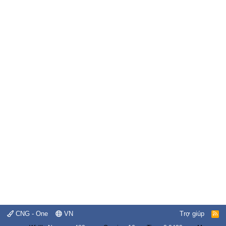
CNG - One
VN
Trợ giúp
R
S