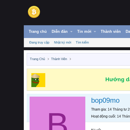
Trang chủ
Diễn đàn
Tin mới
Thành viên
Da
Đang truy cập
Nhật ký mới
Tìm kiếm
Trang Chủ
Thành Viên
Hướng dẫ
bop09mo
B
Tham gia
14 Tháng tư 
Hoạt động cuối
14 Thán
Bài viết