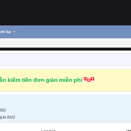
nh bạ
n kiếm tiền đơn giản miễn phí
2022
g tư 2022
Lượt thích
VN