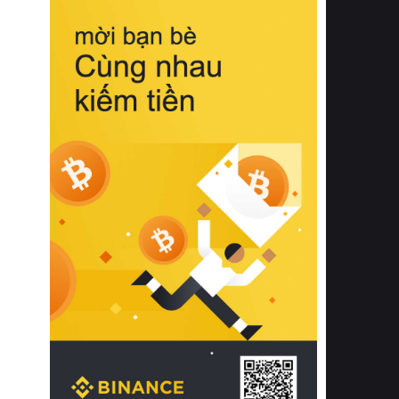
biệt từ bề mặt vải mềm mịn, khả năng
thoáng khí tuyệt vời cho đến độ đàn
hồi chuẩn xác của phần đệm nâng đỡ
cột sống.
Bên cạnh đó, việc lựa chọn các dòng
sản phẩm đạt chuẩn chất lượng quốc
tế còn giúp ngăn ngừa tình trạng kích
ứng da, hạn chế sự phát triển của vi
khuẩn và nấm mốc trong điều kiện
thời tiết nóng ẩm. Bạn có thể tìm hiểu
thêm các nghiên cứu khoa học về tác
động của giấc ngủ và môi trường
phòng ngủ đối với sức khỏe con
người tại Sleep Foundation (External
Link) để có cái nhìn toàn diện hơn.
2. Các tiêu chí vàng khi lựa chọn
chăn ga gối đệm cao cấp cho phòng
ngủ
Để sở hữu một bộ chăn ga gối đệm
cao cấp hoàn hảo cả về thẩm mỹ lẫn
công năng, người tiêu dùng cần cân
nhắc kỹ lưỡng các tiêu chí quan trọng