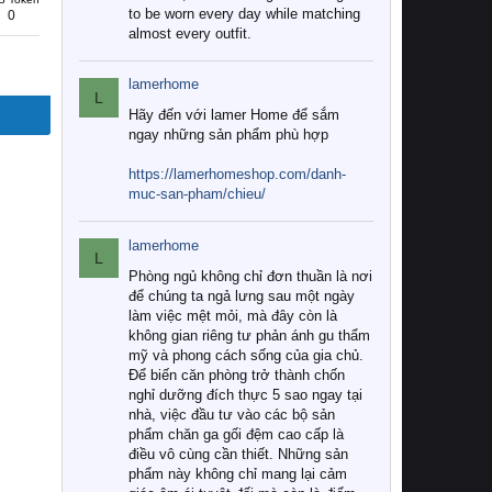
to be worn every day while matching
0
almost every outfit.
lamerhome
L
Hãy đến với lamer Home để sắm
ngay những sản phẩm phù hợp
https://lamerhomeshop.com/danh-
muc-san-pham/chieu/
lamerhome
L
Phòng ngủ không chỉ đơn thuần là nơi
để chúng ta ngả lưng sau một ngày
làm việc mệt mỏi, mà đây còn là
không gian riêng tư phản ánh gu thẩm
mỹ và phong cách sống của gia chủ.
Để biến căn phòng trở thành chốn
nghỉ dưỡng đích thực 5 sao ngay tại
nhà, việc đầu tư vào các bộ sản
phẩm chăn ga gối đệm cao cấp là
điều vô cùng cần thiết. Những sản
phẩm này không chỉ mang lại cảm