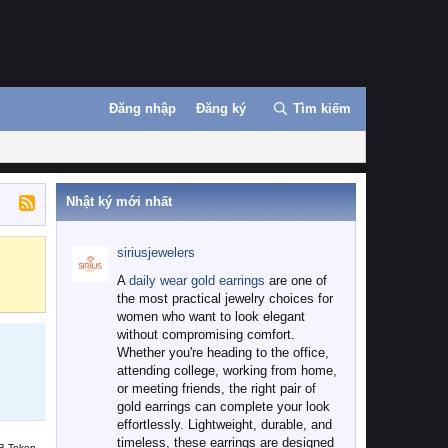
Đăng nhập
Đăng ký
Tìm kiếm
Nhật ký mới nhất
siriusjewelers
Binance
MEXC
A
daily wear gold earrings
are one of
the most practical jewelry choices for
women who want to look elegant
without compromising comfort.
Whether you're heading to the office,
attending college, working from home,
or meeting friends, the right pair of
gold earrings can complete your look
effortlessly. Lightweight, durable, and
timeless, these earrings are designed
B Token