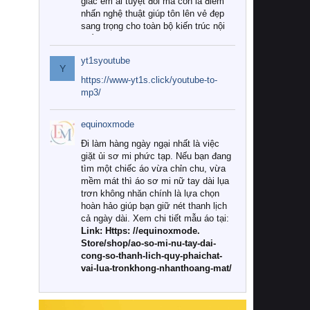
giác êm ái tuyệt đối mà còn là điểm
nhấn nghệ thuật giúp tôn lên vẻ đẹp
sang trọng cho toàn bộ kiến trúc nội
thất.
yt1syoutube
Tuy nhiên, giữa thị trường đa dạng
Y
với vô vàn thương hiệu và mẫu mã
https://www-yt1s.click/youtube-to-
như hiện nay, làm thế nào để chọn
mp3/
được những bộ chăn ga gối đệm cao
cấp thực sự chất lượng, phù hợp với
equinoxmode
khí hậu và nhu cầu sử dụng của gia
đình? Hãy cùng chúng tôi đi tìm lời
Đi làm hàng ngày ngại nhất là việc
giải đáp chi tiết qua bài viết dưới đây.
giặt ủi sơ mi phức tạp. Nếu bạn đang
tìm một chiếc áo vừa chỉn chu, vừa
1. Tại sao các gia đình hiện đại lại ưa
mềm mát thì áo sơ mi nữ tay dài lụa
chuộng chăn ga gối đệm cao cấp?
trơn không nhăn chính là lựa chọn
hoàn hảo giúp bạn giữ nét thanh lịch
Khác với các dòng sản phẩm thông
cả ngày dài. Xem chi tiết mẫu áo tại:
thường, những bộ chăn ga gối đệm
Link: Https: //equinoxmode.
cao cấp trải qua quy trình sản xuất
Store/shop/ao-so-mi-nu-tay-dai-
nghiêm ngặt từ khâu chọn lọc nguyên
cong-so-thanh-lich-quy-phaichat-
liệu tự nhiên đến công nghệ dệt
vai-lua-tronkhong-nhanthoang-mat/
nhuộm hiện đại không chứa hóa chất
độc hại. Khi sử dụng dòng sản phẩm
này, bạn sẽ cảm nhận rõ rệt sự khác