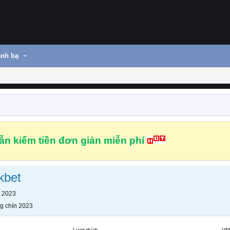
nh bạ
n kiếm tiền đơn giản miễn phí
kbet
n 2023
g chín 2023
Lượt thích
VN