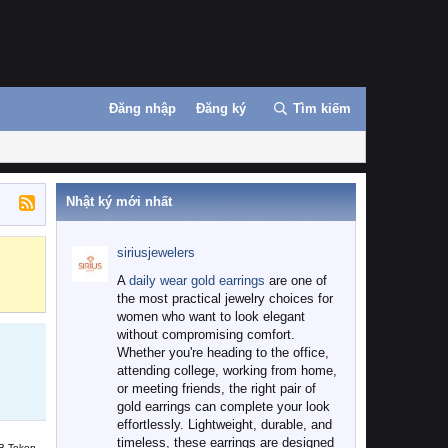
Đăng nhập
Đăng ký
Tìm kiếm
Nhật ký mới nhất
siriusjewelers
Binance
MEXC
A
daily wear gold earrings
are one of
the most practical jewelry choices for
women who want to look elegant
without compromising comfort.
Whether you're heading to the office,
attending college, working from home,
or meeting friends, the right pair of
gold earrings can complete your look
effortlessly. Lightweight, durable, and
timeless, these earrings are designed
B Token