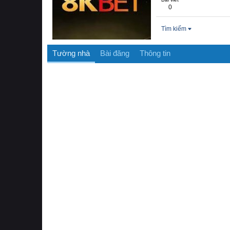
0
Tìm kiếm
Tường nhà
Bài đăng
Thông tin