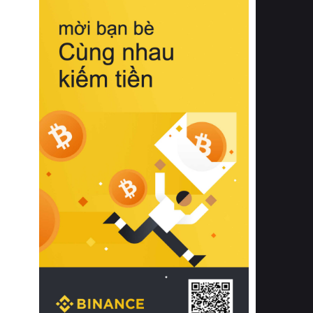
biệt từ bề mặt vải mềm mịn, khả năng
thoáng khí tuyệt vời cho đến độ đàn
hồi chuẩn xác của phần đệm nâng đỡ
cột sống.
Bên cạnh đó, việc lựa chọn các dòng
sản phẩm đạt chuẩn chất lượng quốc
tế còn giúp ngăn ngừa tình trạng kích
ứng da, hạn chế sự phát triển của vi
khuẩn và nấm mốc trong điều kiện
thời tiết nóng ẩm. Bạn có thể tìm hiểu
thêm các nghiên cứu khoa học về tác
động của giấc ngủ và môi trường
phòng ngủ đối với sức khỏe con
người tại Sleep Foundation (External
Link) để có cái nhìn toàn diện hơn.
2. Các tiêu chí vàng khi lựa chọn
chăn ga gối đệm cao cấp cho phòng
ngủ
Để sở hữu một bộ chăn ga gối đệm
cao cấp hoàn hảo cả về thẩm mỹ lẫn
công năng, người tiêu dùng cần cân
nhắc kỹ lưỡng các tiêu chí quan trọng