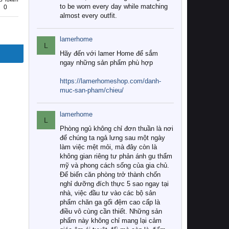
to be worn every day while matching
0
almost every outfit.
lamerhome
L
Hãy đến với lamer Home để sắm
ngay những sản phẩm phù hợp
https://lamerhomeshop.com/danh-
muc-san-pham/chieu/
lamerhome
L
Phòng ngủ không chỉ đơn thuần là nơi
để chúng ta ngả lưng sau một ngày
làm việc mệt mỏi, mà đây còn là
không gian riêng tư phản ánh gu thẩm
mỹ và phong cách sống của gia chủ.
Để biến căn phòng trở thành chốn
nghỉ dưỡng đích thực 5 sao ngay tại
nhà, việc đầu tư vào các bộ sản
phẩm chăn ga gối đệm cao cấp là
điều vô cùng cần thiết. Những sản
phẩm này không chỉ mang lại cảm