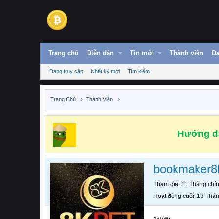
Trang chủ
Diễn đàn
Tin mới
Thành viên
Da
Đang truy cập
Nhật ký mới
Tìm kiếm
Trang Chủ
Thành Viên
Hướng dẫ
bookmaker8
Tham gia
11 Tháng chí
Hoạt động cuối
13 Thán
Bài viết