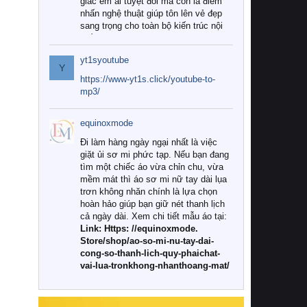
giác êm ái tuyệt đối mà còn là điểm
nhấn nghệ thuật giúp tôn lên vẻ đẹp
sang trọng cho toàn bộ kiến trúc nội
thất.
yt1syoutube
Tuy nhiên, giữa thị trường đa dạng
Y
với vô vàn thương hiệu và mẫu mã
https://www-yt1s.click/youtube-to-
như hiện nay, làm thế nào để chọn
mp3/
được những bộ chăn ga gối đệm cao
cấp thực sự chất lượng, phù hợp với
equinoxmode
khí hậu và nhu cầu sử dụng của gia
đình? Hãy cùng chúng tôi đi tìm lời
Đi làm hàng ngày ngại nhất là việc
giải đáp chi tiết qua bài viết dưới đây.
giặt ủi sơ mi phức tạp. Nếu bạn đang
tìm một chiếc áo vừa chỉn chu, vừa
1. Tại sao các gia đình hiện đại lại ưa
mềm mát thì áo sơ mi nữ tay dài lụa
chuộng chăn ga gối đệm cao cấp?
trơn không nhăn chính là lựa chọn
hoàn hảo giúp bạn giữ nét thanh lịch
Khác với các dòng sản phẩm thông
cả ngày dài. Xem chi tiết mẫu áo tại:
thường, những bộ chăn ga gối đệm
Link: Https: //equinoxmode.
cao cấp trải qua quy trình sản xuất
Store/shop/ao-so-mi-nu-tay-dai-
nghiêm ngặt từ khâu chọn lọc nguyên
cong-so-thanh-lich-quy-phaichat-
liệu tự nhiên đến công nghệ dệt
vai-lua-tronkhong-nhanthoang-mat/
nhuộm hiện đại không chứa hóa chất
độc hại. Khi sử dụng dòng sản phẩm
này, bạn sẽ cảm nhận rõ rệt sự khác