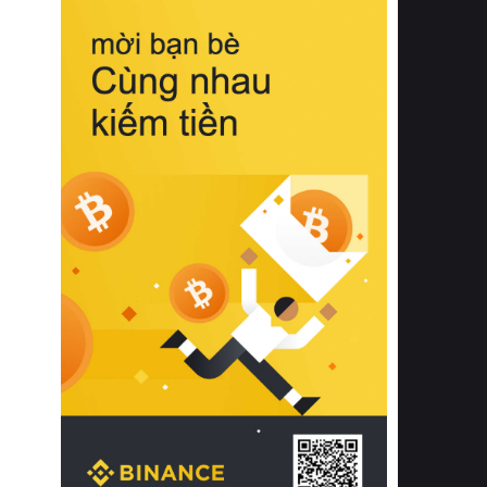
biệt từ bề mặt vải mềm mịn, khả năng
thoáng khí tuyệt vời cho đến độ đàn
hồi chuẩn xác của phần đệm nâng đỡ
cột sống.
Bên cạnh đó, việc lựa chọn các dòng
sản phẩm đạt chuẩn chất lượng quốc
tế còn giúp ngăn ngừa tình trạng kích
ứng da, hạn chế sự phát triển của vi
khuẩn và nấm mốc trong điều kiện
thời tiết nóng ẩm. Bạn có thể tìm hiểu
thêm các nghiên cứu khoa học về tác
động của giấc ngủ và môi trường
phòng ngủ đối với sức khỏe con
người tại Sleep Foundation (External
Link) để có cái nhìn toàn diện hơn.
2. Các tiêu chí vàng khi lựa chọn
chăn ga gối đệm cao cấp cho phòng
ngủ
Để sở hữu một bộ chăn ga gối đệm
cao cấp hoàn hảo cả về thẩm mỹ lẫn
công năng, người tiêu dùng cần cân
nhắc kỹ lưỡng các tiêu chí quan trọng