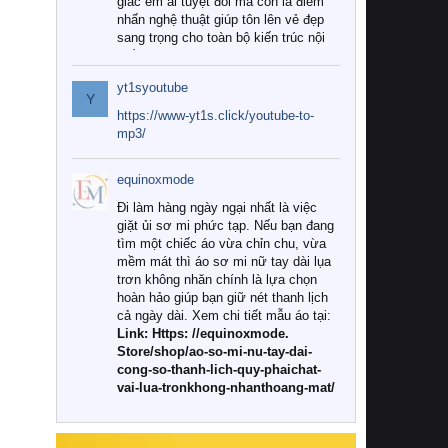
giác êm ái tuyệt đối mà còn là điểm
nhấn nghệ thuật giúp tôn lên vẻ đẹp
sang trọng cho toàn bộ kiến trúc nội
thất.
yt1syoutube
Tuy nhiên, giữa thị trường đa dạng
Y
với vô vàn thương hiệu và mẫu mã
https://www-yt1s.click/youtube-to-
như hiện nay, làm thế nào để chọn
mp3/
được những bộ chăn ga gối đệm cao
cấp thực sự chất lượng, phù hợp với
equinoxmode
khí hậu và nhu cầu sử dụng của gia
đình? Hãy cùng chúng tôi đi tìm lời
Đi làm hàng ngày ngại nhất là việc
giải đáp chi tiết qua bài viết dưới đây.
giặt ủi sơ mi phức tạp. Nếu bạn đang
tìm một chiếc áo vừa chỉn chu, vừa
1. Tại sao các gia đình hiện đại lại ưa
mềm mát thì áo sơ mi nữ tay dài lụa
chuộng chăn ga gối đệm cao cấp?
trơn không nhăn chính là lựa chọn
hoàn hảo giúp bạn giữ nét thanh lịch
Khác với các dòng sản phẩm thông
cả ngày dài. Xem chi tiết mẫu áo tại:
thường, những bộ chăn ga gối đệm
Link: Https: //equinoxmode.
cao cấp trải qua quy trình sản xuất
Store/shop/ao-so-mi-nu-tay-dai-
nghiêm ngặt từ khâu chọn lọc nguyên
cong-so-thanh-lich-quy-phaichat-
liệu tự nhiên đến công nghệ dệt
vai-lua-tronkhong-nhanthoang-mat/
nhuộm hiện đại không chứa hóa chất
độc hại. Khi sử dụng dòng sản phẩm
này, bạn sẽ cảm nhận rõ rệt sự khác