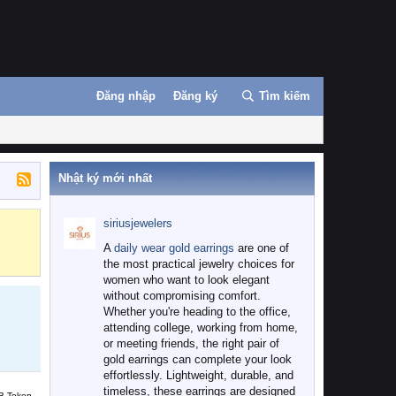
Đăng nhập
Đăng ký
Tìm kiếm
Nhật ký mới nhất
siriusjewelers
Binance
MEXC
A
daily wear gold earrings
are one of
the most practical jewelry choices for
women who want to look elegant
without compromising comfort.
Whether you're heading to the office,
attending college, working from home,
or meeting friends, the right pair of
gold earrings can complete your look
effortlessly. Lightweight, durable, and
timeless, these earrings are designed
B Token