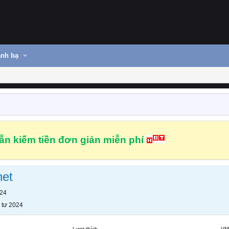
nh bạ
n kiếm tiền đơn giản miễn phí
net
024
 tư 2024
Lượt thích
VN