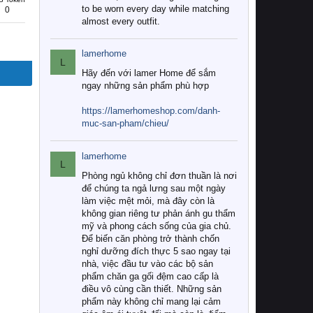
to be worn every day while matching
0
almost every outfit.
lamerhome
L
Hãy đến với lamer Home để sắm
ngay những sản phẩm phù hợp
https://lamerhomeshop.com/danh-
muc-san-pham/chieu/
lamerhome
L
Phòng ngủ không chỉ đơn thuần là nơi
để chúng ta ngả lưng sau một ngày
làm việc mệt mỏi, mà đây còn là
không gian riêng tư phản ánh gu thẩm
mỹ và phong cách sống của gia chủ.
Để biến căn phòng trở thành chốn
nghỉ dưỡng đích thực 5 sao ngay tại
nhà, việc đầu tư vào các bộ sản
phẩm chăn ga gối đệm cao cấp là
điều vô cùng cần thiết. Những sản
phẩm này không chỉ mang lại cảm