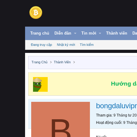
Trang chủ
Diễn đàn
Tin mới
Thành viên
Da
Đang truy cập
Nhật ký mới
Tìm kiếm
Trang Chủ
Thành Viên
Hướng dẫ
bongdaluvip
B
Tham gia
9 Tháng tư 2
Hoạt động cuối
9 Tháng
Bài viết