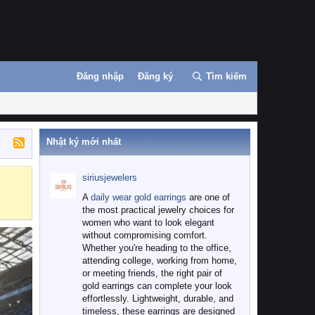
Đăng nhập
Đăng ký
Tìm kiếm
Nhật ký mới nhất
siriusjewelers
Binance
MEXC
A
daily wear gold earrings
are one of
the most practical jewelry choices for
women who want to look elegant
without compromising comfort.
Whether you're heading to the office,
attending college, working from home,
or meeting friends, the right pair of
gold earrings can complete your look
effortlessly. Lightweight, durable, and
timeless, these earrings are designed