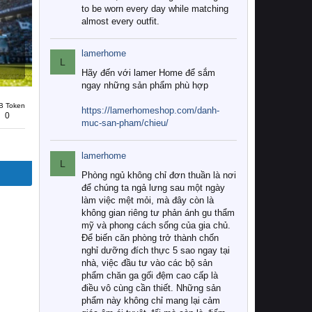
to be worn every day while matching
almost every outfit.
lamerhome
L
Hãy đến với lamer Home để sắm
ngay những sản phẩm phù hợp
B Token
https://lamerhomeshop.com/danh-
0
muc-san-pham/chieu/
lamerhome
L
Phòng ngủ không chỉ đơn thuần là nơi
để chúng ta ngả lưng sau một ngày
làm việc mệt mỏi, mà đây còn là
không gian riêng tư phản ánh gu thẩm
mỹ và phong cách sống của gia chủ.
Để biến căn phòng trở thành chốn
nghỉ dưỡng đích thực 5 sao ngay tại
nhà, việc đầu tư vào các bộ sản
phẩm chăn ga gối đệm cao cấp là
điều vô cùng cần thiết. Những sản
phẩm này không chỉ mang lại cảm