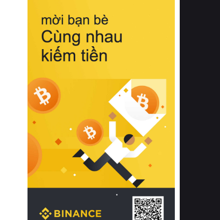
biệt từ bề mặt vải mềm mịn, khả năng
thoáng khí tuyệt vời cho đến độ đàn
hồi chuẩn xác của phần đệm nâng đỡ
cột sống.
Bên cạnh đó, việc lựa chọn các dòng
sản phẩm đạt chuẩn chất lượng quốc
tế còn giúp ngăn ngừa tình trạng kích
ứng da, hạn chế sự phát triển của vi
khuẩn và nấm mốc trong điều kiện
thời tiết nóng ẩm. Bạn có thể tìm hiểu
thêm các nghiên cứu khoa học về tác
động của giấc ngủ và môi trường
phòng ngủ đối với sức khỏe con
người tại Sleep Foundation (External
Link) để có cái nhìn toàn diện hơn.
2. Các tiêu chí vàng khi lựa chọn
chăn ga gối đệm cao cấp cho phòng
ngủ
Để sở hữu một bộ chăn ga gối đệm
cao cấp hoàn hảo cả về thẩm mỹ lẫn
công năng, người tiêu dùng cần cân
nhắc kỹ lưỡng các tiêu chí quan trọng