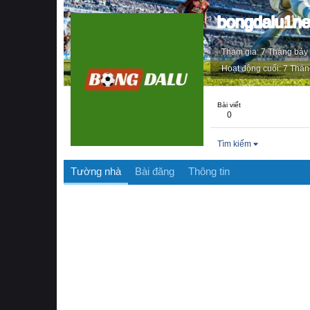
bongdalu1ne
Tham gia
7 Tháng bảy
Hoạt động cuối
7 Thán
Bài viết
0
Tìm kiếm
Tường nhà
Bài đăng
Thông tin