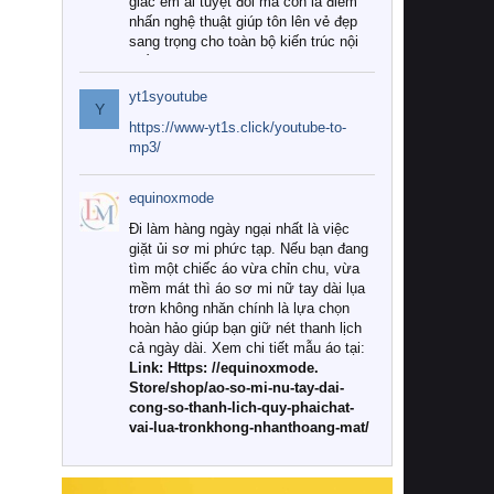
giác êm ái tuyệt đối mà còn là điểm
nhấn nghệ thuật giúp tôn lên vẻ đẹp
sang trọng cho toàn bộ kiến trúc nội
thất.
yt1syoutube
Tuy nhiên, giữa thị trường đa dạng
Y
với vô vàn thương hiệu và mẫu mã
https://www-yt1s.click/youtube-to-
như hiện nay, làm thế nào để chọn
mp3/
được những bộ chăn ga gối đệm cao
cấp thực sự chất lượng, phù hợp với
equinoxmode
khí hậu và nhu cầu sử dụng của gia
đình? Hãy cùng chúng tôi đi tìm lời
Đi làm hàng ngày ngại nhất là việc
giải đáp chi tiết qua bài viết dưới đây.
giặt ủi sơ mi phức tạp. Nếu bạn đang
tìm một chiếc áo vừa chỉn chu, vừa
1. Tại sao các gia đình hiện đại lại ưa
mềm mát thì áo sơ mi nữ tay dài lụa
chuộng chăn ga gối đệm cao cấp?
trơn không nhăn chính là lựa chọn
hoàn hảo giúp bạn giữ nét thanh lịch
Khác với các dòng sản phẩm thông
cả ngày dài. Xem chi tiết mẫu áo tại:
thường, những bộ chăn ga gối đệm
Link: Https: //equinoxmode.
cao cấp trải qua quy trình sản xuất
Store/shop/ao-so-mi-nu-tay-dai-
nghiêm ngặt từ khâu chọn lọc nguyên
cong-so-thanh-lich-quy-phaichat-
liệu tự nhiên đến công nghệ dệt
vai-lua-tronkhong-nhanthoang-mat/
nhuộm hiện đại không chứa hóa chất
độc hại. Khi sử dụng dòng sản phẩm
này, bạn sẽ cảm nhận rõ rệt sự khác