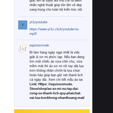
giác êm ái tuyệt đối mà còn là điểm
nhấn nghệ thuật giúp tôn lên vẻ đẹp
sang trọng cho toàn bộ kiến trúc nội
thất.
yt1syoutube
Tuy nhiên, giữa thị trường đa dạng
Y
với vô vàn thương hiệu và mẫu mã
https://www-yt1s.click/youtube-to-
như hiện nay, làm thế nào để chọn
mp3/
được những bộ chăn ga gối đệm cao
cấp thực sự chất lượng, phù hợp với
equinoxmode
khí hậu và nhu cầu sử dụng của gia
đình? Hãy cùng chúng tôi đi tìm lời
Đi làm hàng ngày ngại nhất là việc
giải đáp chi tiết qua bài viết dưới đây.
giặt ủi sơ mi phức tạp. Nếu bạn đang
tìm một chiếc áo vừa chỉn chu, vừa
1. Tại sao các gia đình hiện đại lại ưa
mềm mát thì áo sơ mi nữ tay dài lụa
chuộng chăn ga gối đệm cao cấp?
trơn không nhăn chính là lựa chọn
hoàn hảo giúp bạn giữ nét thanh lịch
Khác với các dòng sản phẩm thông
cả ngày dài. Xem chi tiết mẫu áo tại:
thường, những bộ chăn ga gối đệm
Link: Https: //equinoxmode.
cao cấp trải qua quy trình sản xuất
Store/shop/ao-so-mi-nu-tay-dai-
nghiêm ngặt từ khâu chọn lọc nguyên
cong-so-thanh-lich-quy-phaichat-
liệu tự nhiên đến công nghệ dệt
vai-lua-tronkhong-nhanthoang-mat/
nhuộm hiện đại không chứa hóa chất
độc hại. Khi sử dụng dòng sản phẩm
này, bạn sẽ cảm nhận rõ rệt sự khác