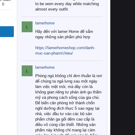
to be worn every day while matching
0
almost every outfit.
lamerhome
L
Hãy đến với lamer Home để sắm
ngay những sản phẩm phù hợp
https://lamerhomeshop.com/danh-
muc-san-pham/chieu/
lamerhome
L
Phòng ngủ không chỉ đơn thuần là nơi
để chúng ta ngả lưng sau một ngày
làm việc mệt mỏi, mà đây còn là
không gian riêng tư phản ánh gu thẩm
mỹ và phong cách sống của gia chủ.
Để biến căn phòng trở thành chốn
nghỉ dưỡng đích thực 5 sao ngay tại
nhà, việc đầu tư vào các bộ sản
phẩm chăn ga gối đệm cao cấp là
điều vô cùng cần thiết. Những sản
phẩm này không chỉ mang lại cảm