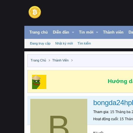
Trang chủ
Diễn đàn
Tin mới
Thành viên
Da
Đang truy cập
Nhật ký mới
Tìm kiếm
Trang Chủ
Thành Viên
Hướng dẫ
bongda24hp
B
Tham gia
15 Tháng ba 
Hoạt động cuối
15 Thán
Bài viết