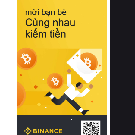
biệt từ bề mặt vải mềm mịn, khả năng
thoáng khí tuyệt vời cho đến độ đàn
hồi chuẩn xác của phần đệm nâng đỡ
cột sống.
Bên cạnh đó, việc lựa chọn các dòng
sản phẩm đạt chuẩn chất lượng quốc
tế còn giúp ngăn ngừa tình trạng kích
ứng da, hạn chế sự phát triển của vi
khuẩn và nấm mốc trong điều kiện
thời tiết nóng ẩm. Bạn có thể tìm hiểu
thêm các nghiên cứu khoa học về tác
động của giấc ngủ và môi trường
phòng ngủ đối với sức khỏe con
người tại Sleep Foundation (External
Link) để có cái nhìn toàn diện hơn.
2. Các tiêu chí vàng khi lựa chọn
chăn ga gối đệm cao cấp cho phòng
ngủ
Để sở hữu một bộ chăn ga gối đệm
cao cấp hoàn hảo cả về thẩm mỹ lẫn
công năng, người tiêu dùng cần cân
nhắc kỹ lưỡng các tiêu chí quan trọng