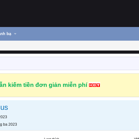
nh bạ
n kiếm tiền đơn giản miễn phí
lus
2023
g ba 2023
Lượt thích
VN