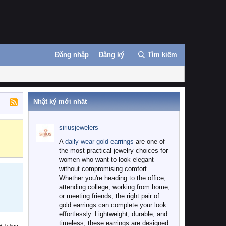
Đăng nhập
Đăng ký
Tìm kiếm
Nhật ký mới nhất
siriusjewelers
Binance
MEXC
A
daily wear gold earrings
are one of
the most practical jewelry choices for
women who want to look elegant
without compromising comfort.
Whether you're heading to the office,
attending college, working from home,
or meeting friends, the right pair of
gold earrings can complete your look
effortlessly. Lightweight, durable, and
timeless, these earrings are designed
B Token