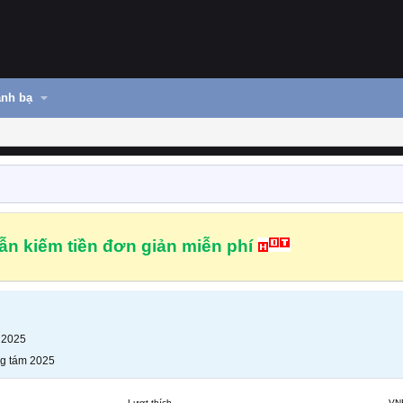
nh bạ
n kiếm tiền đơn giản miễn phí
 2025
g tám 2025
Lượt thích
VN