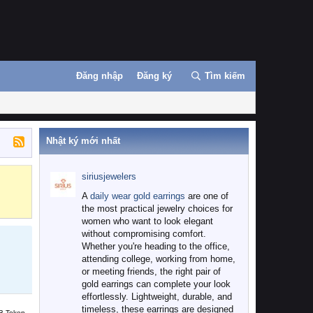
Đăng nhập
Đăng ký
Tìm kiếm
Nhật ký mới nhất
siriusjewelers
Binance
MEXC
A
daily wear gold earrings
are one of
the most practical jewelry choices for
women who want to look elegant
without compromising comfort.
Whether you're heading to the office,
attending college, working from home,
or meeting friends, the right pair of
gold earrings can complete your look
effortlessly. Lightweight, durable, and
timeless, these earrings are designed
B Token