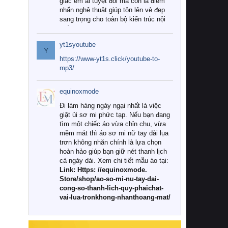
giác êm ái tuyệt đối mà còn là điểm
nhấn nghệ thuật giúp tôn lên vẻ đẹp
sang trọng cho toàn bộ kiến trúc nội
thất.
yt1syoutube
Tuy nhiên, giữa thị trường đa dạng
Y
với vô vàn thương hiệu và mẫu mã
https://www-yt1s.click/youtube-to-
như hiện nay, làm thế nào để chọn
mp3/
được những bộ chăn ga gối đệm cao
cấp thực sự chất lượng, phù hợp với
equinoxmode
khí hậu và nhu cầu sử dụng của gia
đình? Hãy cùng chúng tôi đi tìm lời
Đi làm hàng ngày ngại nhất là việc
giải đáp chi tiết qua bài viết dưới đây.
giặt ủi sơ mi phức tạp. Nếu bạn đang
tìm một chiếc áo vừa chỉn chu, vừa
1. Tại sao các gia đình hiện đại lại ưa
mềm mát thì áo sơ mi nữ tay dài lụa
chuộng chăn ga gối đệm cao cấp?
trơn không nhăn chính là lựa chọn
hoàn hảo giúp bạn giữ nét thanh lịch
Khác với các dòng sản phẩm thông
cả ngày dài. Xem chi tiết mẫu áo tại:
thường, những bộ chăn ga gối đệm
Link: Https: //equinoxmode.
cao cấp trải qua quy trình sản xuất
Store/shop/ao-so-mi-nu-tay-dai-
nghiêm ngặt từ khâu chọn lọc nguyên
cong-so-thanh-lich-quy-phaichat-
liệu tự nhiên đến công nghệ dệt
vai-lua-tronkhong-nhanthoang-mat/
nhuộm hiện đại không chứa hóa chất
độc hại. Khi sử dụng dòng sản phẩm
này, bạn sẽ cảm nhận rõ rệt sự khác