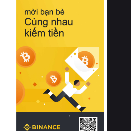
biệt từ bề mặt vải mềm mịn, khả năng
thoáng khí tuyệt vời cho đến độ đàn
hồi chuẩn xác của phần đệm nâng đỡ
cột sống.
Bên cạnh đó, việc lựa chọn các dòng
sản phẩm đạt chuẩn chất lượng quốc
tế còn giúp ngăn ngừa tình trạng kích
ứng da, hạn chế sự phát triển của vi
khuẩn và nấm mốc trong điều kiện
thời tiết nóng ẩm. Bạn có thể tìm hiểu
thêm các nghiên cứu khoa học về tác
động của giấc ngủ và môi trường
phòng ngủ đối với sức khỏe con
người tại Sleep Foundation (External
Link) để có cái nhìn toàn diện hơn.
2. Các tiêu chí vàng khi lựa chọn
chăn ga gối đệm cao cấp cho phòng
ngủ
Để sở hữu một bộ chăn ga gối đệm
cao cấp hoàn hảo cả về thẩm mỹ lẫn
công năng, người tiêu dùng cần cân
nhắc kỹ lưỡng các tiêu chí quan trọng