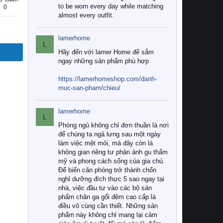
to be worn every day while matching
0
almost every outfit.
lamerhome
L
Hãy đến với lamer Home để sắm
ngay những sản phẩm phù hợp
https://lamerhomeshop.com/danh-
muc-san-pham/chieu/
lamerhome
L
Phòng ngủ không chỉ đơn thuần là nơi
để chúng ta ngả lưng sau một ngày
làm việc mệt mỏi, mà đây còn là
không gian riêng tư phản ánh gu thẩm
mỹ và phong cách sống của gia chủ.
Để biến căn phòng trở thành chốn
nghỉ dưỡng đích thực 5 sao ngay tại
nhà, việc đầu tư vào các bộ sản
phẩm chăn ga gối đệm cao cấp là
điều vô cùng cần thiết. Những sản
phẩm này không chỉ mang lại cảm