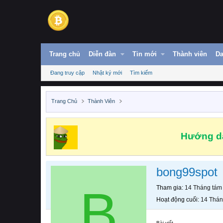
Trang chủ
Diễn đàn
Tin mới
Thành viên
Da
Đang truy cập
Nhật ký mới
Tìm kiếm
Trang Chủ
Thành Viên
Hướng dẫ
bong99spot
B
Tham gia
14 Tháng tám
Hoạt động cuối
14 Thán
Bài viết