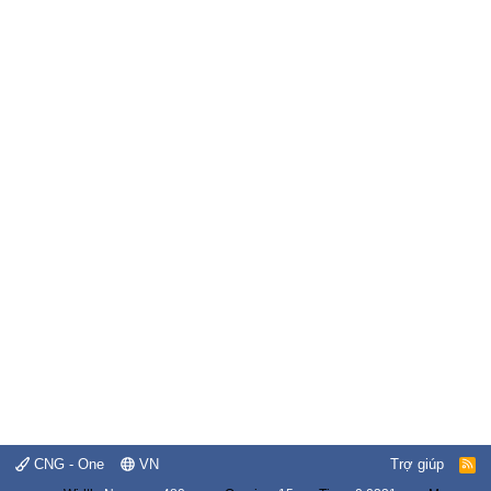
CNG - One
VN
Trợ giúp
R
S