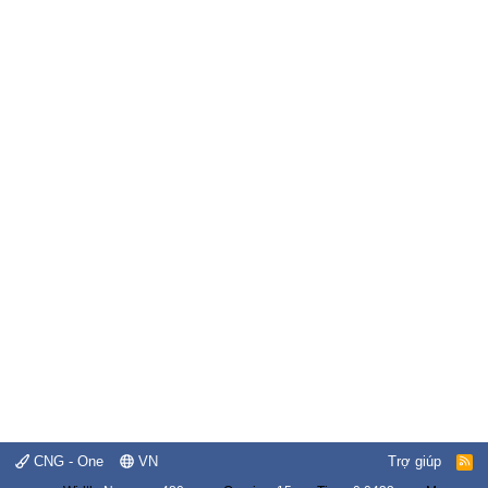
CNG - One
VN
Trợ giúp
R
S