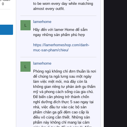
to be worn every day while matching
0
almost every outfit.
lamerhome
L
Hãy đến với lamer Home để sắm
ngay những sản phẩm phù hợp
https://lamerhomeshop.com/danh-
muc-san-pham/chieu/
lamerhome
L
Phòng ngủ không chỉ đơn thuần là nơi
để chúng ta ngả lưng sau một ngày
làm việc mệt mỏi, mà đây còn là
không gian riêng tư phản ánh gu thẩm
mỹ và phong cách sống của gia chủ.
Để biến căn phòng trở thành chốn
nghỉ dưỡng đích thực 5 sao ngay tại
nhà, việc đầu tư vào các bộ sản
phẩm chăn ga gối đệm cao cấp là
điều vô cùng cần thiết. Những sản
phẩm này không chỉ mang lại cảm