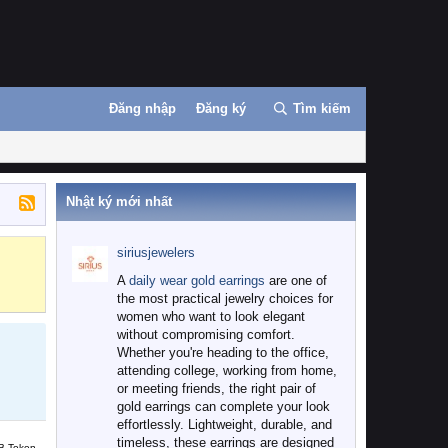
Đăng nhập
Đăng ký
Tìm kiếm
Nhật ký mới nhất
siriusjewelers
Binance
MEXC
A
daily wear gold earrings
are one of
the most practical jewelry choices for
women who want to look elegant
without compromising comfort.
Whether you're heading to the office,
attending college, working from home,
or meeting friends, the right pair of
gold earrings can complete your look
effortlessly. Lightweight, durable, and
timeless, these earrings are designed
B Token