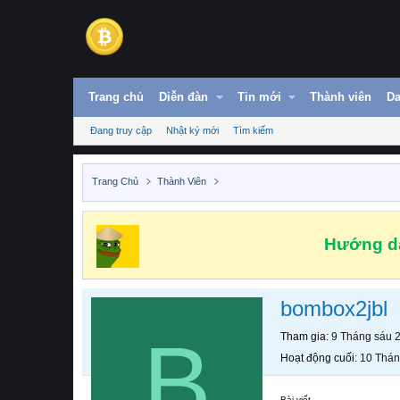
Trang chủ
Diễn đàn
Tin mới
Thành viên
Da
Đang truy cập
Nhật ký mới
Tìm kiếm
Trang Chủ
Thành Viên
Hướng dẫ
bombox2jbl
B
Tham gia
9 Tháng sáu 
Hoạt động cuối
10 Thán
Bài viết