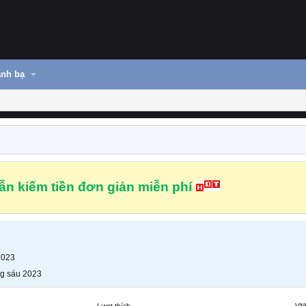
nh bạ
n kiếm tiền đơn giản miễn phí
2023
g sáu 2023
Lượt thích
VN