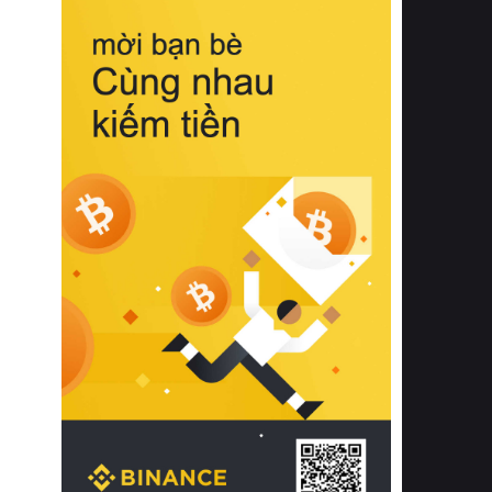
biệt từ bề mặt vải mềm mịn, khả năng
thoáng khí tuyệt vời cho đến độ đàn
hồi chuẩn xác của phần đệm nâng đỡ
cột sống.
Bên cạnh đó, việc lựa chọn các dòng
sản phẩm đạt chuẩn chất lượng quốc
tế còn giúp ngăn ngừa tình trạng kích
ứng da, hạn chế sự phát triển của vi
khuẩn và nấm mốc trong điều kiện
thời tiết nóng ẩm. Bạn có thể tìm hiểu
thêm các nghiên cứu khoa học về tác
động của giấc ngủ và môi trường
phòng ngủ đối với sức khỏe con
người tại Sleep Foundation (External
Link) để có cái nhìn toàn diện hơn.
2. Các tiêu chí vàng khi lựa chọn
chăn ga gối đệm cao cấp cho phòng
ngủ
Để sở hữu một bộ chăn ga gối đệm
cao cấp hoàn hảo cả về thẩm mỹ lẫn
công năng, người tiêu dùng cần cân
nhắc kỹ lưỡng các tiêu chí quan trọng