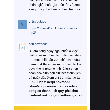
giác êm ái tuyệt đối mà còn là điểm
nhấn nghệ thuật giúp tôn lên vẻ đẹp
sang trọng cho toàn bộ kiến trúc nội
thất.
yt1syoutube
Tuy nhiên, giữa thị trường đa dạng
Y
với vô vàn thương hiệu và mẫu mã
https://www-yt1s.click/youtube-to-
như hiện nay, làm thế nào để chọn
mp3/
được những bộ chăn ga gối đệm cao
cấp thực sự chất lượng, phù hợp với
equinoxmode
khí hậu và nhu cầu sử dụng của gia
đình? Hãy cùng chúng tôi đi tìm lời
Đi làm hàng ngày ngại nhất là việc
giải đáp chi tiết qua bài viết dưới đây.
giặt ủi sơ mi phức tạp. Nếu bạn đang
tìm một chiếc áo vừa chỉn chu, vừa
1. Tại sao các gia đình hiện đại lại ưa
mềm mát thì áo sơ mi nữ tay dài lụa
chuộng chăn ga gối đệm cao cấp?
trơn không nhăn chính là lựa chọn
hoàn hảo giúp bạn giữ nét thanh lịch
Khác với các dòng sản phẩm thông
cả ngày dài. Xem chi tiết mẫu áo tại:
thường, những bộ chăn ga gối đệm
Link: Https: //equinoxmode.
cao cấp trải qua quy trình sản xuất
Store/shop/ao-so-mi-nu-tay-dai-
nghiêm ngặt từ khâu chọn lọc nguyên
cong-so-thanh-lich-quy-phaichat-
liệu tự nhiên đến công nghệ dệt
vai-lua-tronkhong-nhanthoang-mat/
nhuộm hiện đại không chứa hóa chất
độc hại. Khi sử dụng dòng sản phẩm
này, bạn sẽ cảm nhận rõ rệt sự khác