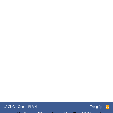
CNG - One
VN
Trợ giúp
R
S