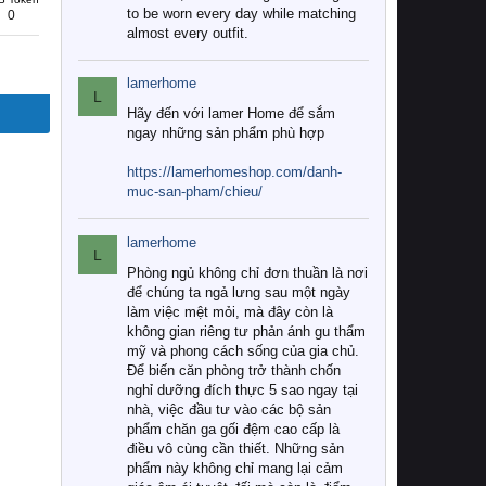
to be worn every day while matching
0
almost every outfit.
lamerhome
L
Hãy đến với lamer Home để sắm
ngay những sản phẩm phù hợp
https://lamerhomeshop.com/danh-
muc-san-pham/chieu/
lamerhome
L
Phòng ngủ không chỉ đơn thuần là nơi
để chúng ta ngả lưng sau một ngày
làm việc mệt mỏi, mà đây còn là
không gian riêng tư phản ánh gu thẩm
mỹ và phong cách sống của gia chủ.
Để biến căn phòng trở thành chốn
nghỉ dưỡng đích thực 5 sao ngay tại
nhà, việc đầu tư vào các bộ sản
phẩm chăn ga gối đệm cao cấp là
điều vô cùng cần thiết. Những sản
phẩm này không chỉ mang lại cảm