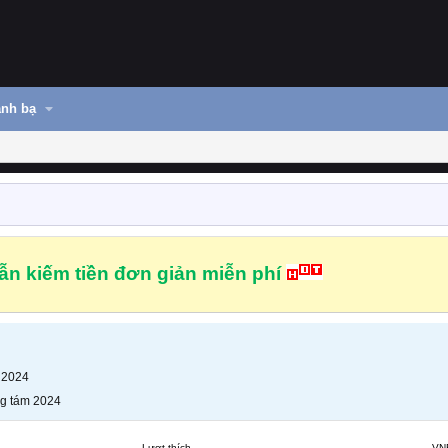
nh bạ
n kiếm tiền đơn giản miễn phí
 2024
g tám 2024
Lượt thích
VN