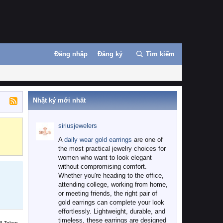
Đăng nhập
Đăng ký
Tìm kiếm
Nhật ký mới nhất
siriusjewelers
Binance
MEXC
A
daily wear gold earrings
are one of
the most practical jewelry choices for
women who want to look elegant
without compromising comfort.
Whether you're heading to the office,
attending college, working from home,
or meeting friends, the right pair of
gold earrings can complete your look
effortlessly. Lightweight, durable, and
timeless, these earrings are designed
B Token