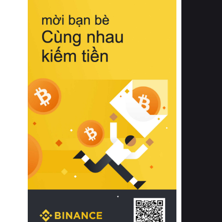
biệt từ bề mặt vải mềm mịn, khả năng
thoáng khí tuyệt vời cho đến độ đàn
hồi chuẩn xác của phần đệm nâng đỡ
cột sống.
Bên cạnh đó, việc lựa chọn các dòng
sản phẩm đạt chuẩn chất lượng quốc
tế còn giúp ngăn ngừa tình trạng kích
ứng da, hạn chế sự phát triển của vi
khuẩn và nấm mốc trong điều kiện
thời tiết nóng ẩm. Bạn có thể tìm hiểu
thêm các nghiên cứu khoa học về tác
động của giấc ngủ và môi trường
phòng ngủ đối với sức khỏe con
người tại Sleep Foundation (External
Link) để có cái nhìn toàn diện hơn.
2. Các tiêu chí vàng khi lựa chọn
chăn ga gối đệm cao cấp cho phòng
ngủ
Để sở hữu một bộ chăn ga gối đệm
cao cấp hoàn hảo cả về thẩm mỹ lẫn
công năng, người tiêu dùng cần cân
nhắc kỹ lưỡng các tiêu chí quan trọng