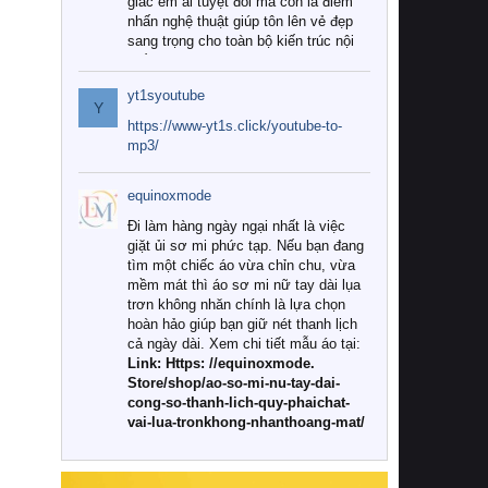
giác êm ái tuyệt đối mà còn là điểm
nhấn nghệ thuật giúp tôn lên vẻ đẹp
sang trọng cho toàn bộ kiến trúc nội
thất.
yt1syoutube
Tuy nhiên, giữa thị trường đa dạng
Y
với vô vàn thương hiệu và mẫu mã
https://www-yt1s.click/youtube-to-
như hiện nay, làm thế nào để chọn
mp3/
được những bộ chăn ga gối đệm cao
cấp thực sự chất lượng, phù hợp với
equinoxmode
khí hậu và nhu cầu sử dụng của gia
đình? Hãy cùng chúng tôi đi tìm lời
Đi làm hàng ngày ngại nhất là việc
giải đáp chi tiết qua bài viết dưới đây.
giặt ủi sơ mi phức tạp. Nếu bạn đang
tìm một chiếc áo vừa chỉn chu, vừa
1. Tại sao các gia đình hiện đại lại ưa
mềm mát thì áo sơ mi nữ tay dài lụa
chuộng chăn ga gối đệm cao cấp?
trơn không nhăn chính là lựa chọn
hoàn hảo giúp bạn giữ nét thanh lịch
Khác với các dòng sản phẩm thông
cả ngày dài. Xem chi tiết mẫu áo tại:
thường, những bộ chăn ga gối đệm
Link: Https: //equinoxmode.
cao cấp trải qua quy trình sản xuất
Store/shop/ao-so-mi-nu-tay-dai-
nghiêm ngặt từ khâu chọn lọc nguyên
cong-so-thanh-lich-quy-phaichat-
liệu tự nhiên đến công nghệ dệt
vai-lua-tronkhong-nhanthoang-mat/
nhuộm hiện đại không chứa hóa chất
độc hại. Khi sử dụng dòng sản phẩm
này, bạn sẽ cảm nhận rõ rệt sự khác