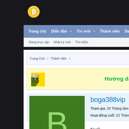
Trang chủ
Diễn đàn
Tin mới
Thành viên
Da
Đang truy cập
Nhật ký mới
Tìm kiếm
Trang Chủ
Thành Viên
Hướng dẫ
boga388vip
B
Tham gia
20 Tháng tám
Hoạt động cuối
22 Thán
Bài viết