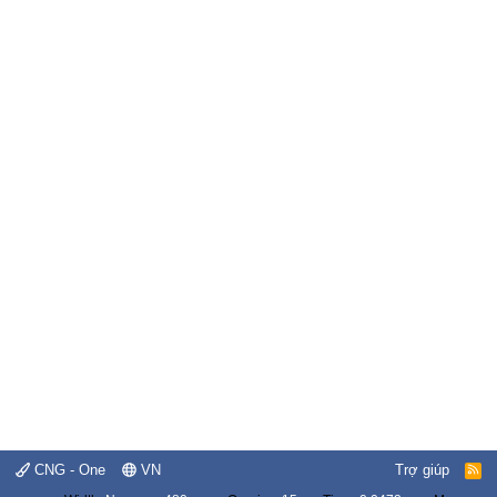
CNG - One
VN
Trợ giúp
R
S