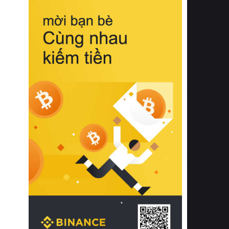
biệt từ bề mặt vải mềm mịn, khả năng
thoáng khí tuyệt vời cho đến độ đàn
hồi chuẩn xác của phần đệm nâng đỡ
cột sống.
Bên cạnh đó, việc lựa chọn các dòng
sản phẩm đạt chuẩn chất lượng quốc
tế còn giúp ngăn ngừa tình trạng kích
ứng da, hạn chế sự phát triển của vi
khuẩn và nấm mốc trong điều kiện
thời tiết nóng ẩm. Bạn có thể tìm hiểu
thêm các nghiên cứu khoa học về tác
động của giấc ngủ và môi trường
phòng ngủ đối với sức khỏe con
người tại Sleep Foundation (External
Link) để có cái nhìn toàn diện hơn.
2. Các tiêu chí vàng khi lựa chọn
chăn ga gối đệm cao cấp cho phòng
ngủ
Để sở hữu một bộ chăn ga gối đệm
cao cấp hoàn hảo cả về thẩm mỹ lẫn
công năng, người tiêu dùng cần cân
nhắc kỹ lưỡng các tiêu chí quan trọng