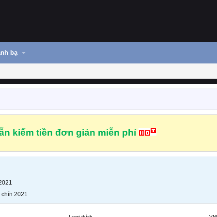
nh bạ
n kiếm tiền đơn giản miễn phí
 2021
 chín 2021
Lượt thích
VN