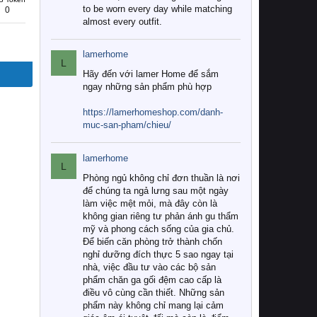
to be worn every day while matching
0
almost every outfit.
lamerhome
L
Hãy đến với lamer Home để sắm
ngay những sản phẩm phù hợp
https://lamerhomeshop.com/danh-
muc-san-pham/chieu/
lamerhome
L
Phòng ngủ không chỉ đơn thuần là nơi
để chúng ta ngả lưng sau một ngày
làm việc mệt mỏi, mà đây còn là
không gian riêng tư phản ánh gu thẩm
mỹ và phong cách sống của gia chủ.
Để biến căn phòng trở thành chốn
nghỉ dưỡng đích thực 5 sao ngay tại
nhà, việc đầu tư vào các bộ sản
phẩm chăn ga gối đệm cao cấp là
điều vô cùng cần thiết. Những sản
phẩm này không chỉ mang lại cảm