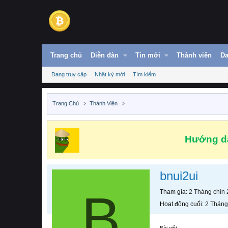
Trang chủ
Diễn đàn
Tin mới
Thành viên
Da
Đang truy cập
Nhật ký mới
Tìm kiếm
Trang Chủ
Thành Viên
Hướng dẫ
bnui2ui
B
Tham gia
2 Tháng chín
Hoạt động cuối
2 Tháng
Bài viết