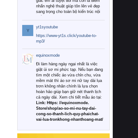
giác êm ái tuyệt đối mà còn là điểm
nhấn nghệ thuật giúp tôn lên vẻ đẹp
sang trọng cho toàn bộ kiến trúc nội
thất.
yt1syoutube
Tuy nhiên, giữa thị trường đa dạng
Y
với vô vàn thương hiệu và mẫu mã
https://www-yt1s.click/youtube-to-
như hiện nay, làm thế nào để chọn
mp3/
được những bộ chăn ga gối đệm cao
cấp thực sự chất lượng, phù hợp với
equinoxmode
khí hậu và nhu cầu sử dụng của gia
đình? Hãy cùng chúng tôi đi tìm lời
Đi làm hàng ngày ngại nhất là việc
giải đáp chi tiết qua bài viết dưới đây.
giặt ủi sơ mi phức tạp. Nếu bạn đang
tìm một chiếc áo vừa chỉn chu, vừa
1. Tại sao các gia đình hiện đại lại ưa
mềm mát thì áo sơ mi nữ tay dài lụa
chuộng chăn ga gối đệm cao cấp?
trơn không nhăn chính là lựa chọn
hoàn hảo giúp bạn giữ nét thanh lịch
Khác với các dòng sản phẩm thông
cả ngày dài. Xem chi tiết mẫu áo tại:
thường, những bộ chăn ga gối đệm
Link: Https: //equinoxmode.
cao cấp trải qua quy trình sản xuất
Store/shop/ao-so-mi-nu-tay-dai-
nghiêm ngặt từ khâu chọn lọc nguyên
cong-so-thanh-lich-quy-phaichat-
liệu tự nhiên đến công nghệ dệt
vai-lua-tronkhong-nhanthoang-mat/
nhuộm hiện đại không chứa hóa chất
độc hại. Khi sử dụng dòng sản phẩm
này, bạn sẽ cảm nhận rõ rệt sự khác