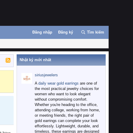
Đăng nhập
Đăng ký
Tìm kiếm
Nhật ký mới nhất
siriusjewelers
Binance
MEXC
A
daily wear gold earrings
are one of
the most practical jewelry choices for
women who want to look elegant
without compromising comfort.
Whether you're heading to the office,
attending college, working from home,
or meeting friends, the right pair of
gold earrings can complete your look
effortlessly. Lightweight, durable, and
timeless, these earrings are designed
B Token