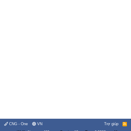
CNG - One
VN
Trợ giúp
R
S