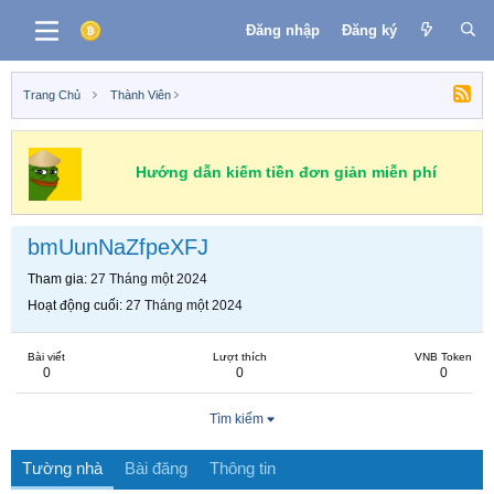
Đăng nhập
Đăng ký
Trang Chủ
Thành Viên
Hướng dẫn kiếm tiền đơn giản miễn phí
bmUunNaZfpeXFJ
Tham gia
27 Tháng một 2024
Hoạt động cuối
27 Tháng một 2024
Bài viết
Lượt thích
VNB Token
0
0
0
Tìm kiếm
Tường nhà
Bài đăng
Thông tin