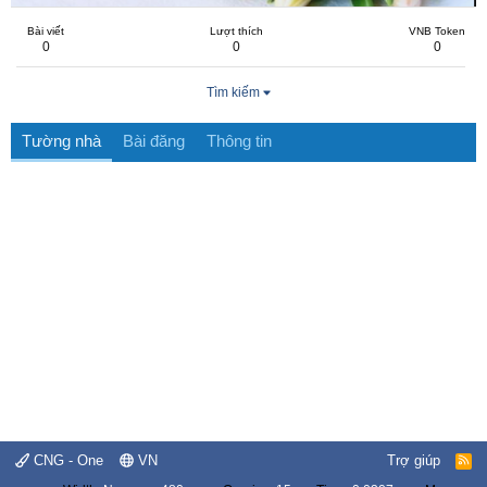
Bài viết
Lượt thích
VNB Token
0
0
0
Tìm kiếm
Tường nhà
Bài đăng
Thông tin
CNG - One
VN
Trợ giúp
R
S