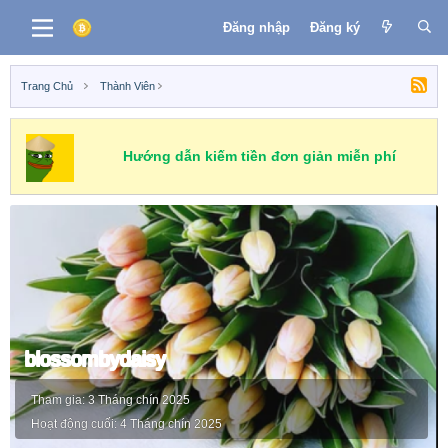
Đăng nhập
Đăng ký
Trang Chủ
Thành Viên
Hướng dẫn kiếm tiền đơn giản miễn phí
blossombydaisy
Tham gia
3 Tháng chín 2025
Hoạt động cuối
4 Tháng chín 2025