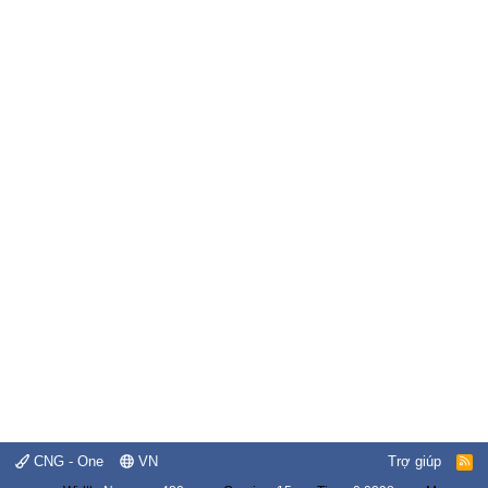
CNG - One
VN
Trợ giúp
R
S