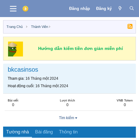
Đăng nhập
Đăng ký
Trang Chủ
Thành Viên
Hướng dẫn kiếm tiền đơn giản miễn phí
bkcasinsos
Tham gia
16 Tháng một 2024
Hoạt động cuối
16 Tháng một 2024
Bài viết
Lượt thích
VNB Token
0
0
0
Tìm kiếm
Tường nhà
Bài đăng
Thông tin