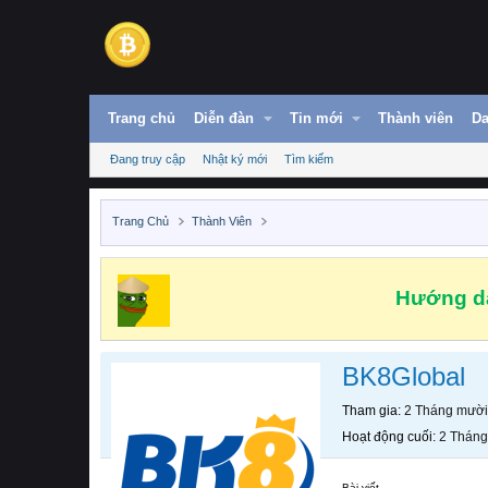
Trang chủ
Diễn đàn
Tin mới
Thành viên
Da
Đang truy cập
Nhật ký mới
Tìm kiếm
Trang Chủ
Thành Viên
Hướng dẫ
BK8Global
Tham gia
2 Tháng mười
Hoạt động cuối
2 Tháng
Bài viết