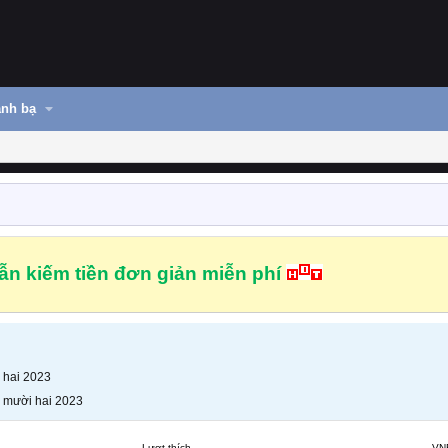
nh bạ
n kiếm tiền đơn giản miễn phí
 hai 2023
 mười hai 2023
Lượt thích
VN