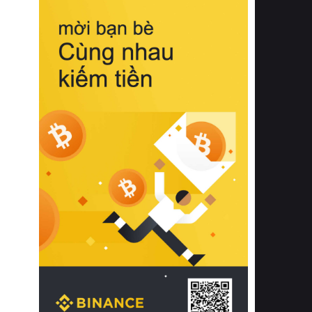
biệt từ bề mặt vải mềm mịn, khả năng
thoáng khí tuyệt vời cho đến độ đàn
hồi chuẩn xác của phần đệm nâng đỡ
cột sống.
Bên cạnh đó, việc lựa chọn các dòng
sản phẩm đạt chuẩn chất lượng quốc
tế còn giúp ngăn ngừa tình trạng kích
ứng da, hạn chế sự phát triển của vi
khuẩn và nấm mốc trong điều kiện
thời tiết nóng ẩm. Bạn có thể tìm hiểu
thêm các nghiên cứu khoa học về tác
động của giấc ngủ và môi trường
phòng ngủ đối với sức khỏe con
người tại Sleep Foundation (External
Link) để có cái nhìn toàn diện hơn.
2. Các tiêu chí vàng khi lựa chọn
chăn ga gối đệm cao cấp cho phòng
ngủ
Để sở hữu một bộ chăn ga gối đệm
cao cấp hoàn hảo cả về thẩm mỹ lẫn
công năng, người tiêu dùng cần cân
nhắc kỹ lưỡng các tiêu chí quan trọng