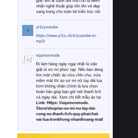
giác êm ái tuyệt đối mà còn là điểm
nhấn nghệ thuật giúp tôn lên vẻ đẹp
sang trọng cho toàn bộ kiến trúc nội
thất.
yt1syoutube
Tuy nhiên, giữa thị trường đa dạng
Y
với vô vàn thương hiệu và mẫu mã
https://www-yt1s.click/youtube-to-
như hiện nay, làm thế nào để chọn
mp3/
được những bộ chăn ga gối đệm cao
cấp thực sự chất lượng, phù hợp với
equinoxmode
khí hậu và nhu cầu sử dụng của gia
đình? Hãy cùng chúng tôi đi tìm lời
Đi làm hàng ngày ngại nhất là việc
giải đáp chi tiết qua bài viết dưới đây.
giặt ủi sơ mi phức tạp. Nếu bạn đang
tìm một chiếc áo vừa chỉn chu, vừa
1. Tại sao các gia đình hiện đại lại ưa
mềm mát thì áo sơ mi nữ tay dài lụa
chuộng chăn ga gối đệm cao cấp?
trơn không nhăn chính là lựa chọn
hoàn hảo giúp bạn giữ nét thanh lịch
Khác với các dòng sản phẩm thông
cả ngày dài. Xem chi tiết mẫu áo tại:
thường, những bộ chăn ga gối đệm
Link: Https: //equinoxmode.
cao cấp trải qua quy trình sản xuất
Store/shop/ao-so-mi-nu-tay-dai-
nghiêm ngặt từ khâu chọn lọc nguyên
cong-so-thanh-lich-quy-phaichat-
liệu tự nhiên đến công nghệ dệt
vai-lua-tronkhong-nhanthoang-mat/
nhuộm hiện đại không chứa hóa chất
độc hại. Khi sử dụng dòng sản phẩm
này, bạn sẽ cảm nhận rõ rệt sự khác