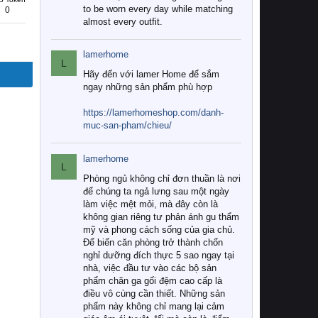
to be worn every day while matching
0
almost every outfit.
lamerhome
L
Hãy đến với lamer Home để sắm
ngay những sản phẩm phù hợp
https://lamerhomeshop.com/danh-
muc-san-pham/chieu/
lamerhome
L
Phòng ngủ không chỉ đơn thuần là nơi
để chúng ta ngả lưng sau một ngày
làm việc mệt mỏi, mà đây còn là
không gian riêng tư phản ánh gu thẩm
mỹ và phong cách sống của gia chủ.
Để biến căn phòng trở thành chốn
nghỉ dưỡng đích thực 5 sao ngay tại
nhà, việc đầu tư vào các bộ sản
phẩm chăn ga gối đệm cao cấp là
điều vô cùng cần thiết. Những sản
phẩm này không chỉ mang lại cảm