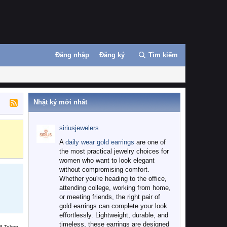
Đăng nhập
Đăng ký
Tìm kiếm
Nhật ký mới nhất
siriusjewelers
Binance
MEXC
A
daily wear gold earrings
are one of
the most practical jewelry choices for
women who want to look elegant
without compromising comfort.
Whether you're heading to the office,
attending college, working from home,
or meeting friends, the right pair of
gold earrings can complete your look
effortlessly. Lightweight, durable, and
timeless, these earrings are designed
B Token