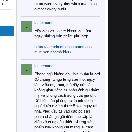
to be worn every day while matching
0
almost every outfit.
lamerhome
L
Hãy đến với lamer Home để sắm
ngay những sản phẩm phù hợp
https://lamerhomeshop.com/danh-
muc-san-pham/chieu/
lamerhome
L
Phòng ngủ không chỉ đơn thuần là nơi
để chúng ta ngả lưng sau một ngày
làm việc mệt mỏi, mà đây còn là
không gian riêng tư phản ánh gu thẩm
mỹ và phong cách sống của gia chủ.
Để biến căn phòng trở thành chốn
nghỉ dưỡng đích thực 5 sao ngay tại
nhà, việc đầu tư vào các bộ sản
phẩm chăn ga gối đệm cao cấp là
điều vô cùng cần thiết. Những sản
phẩm này không chỉ mang lại cảm