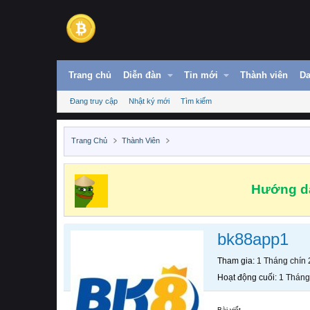
Trang chủ
Diễn đàn
Tin mới
Thành viên
Da
Đang truy cập
Nhật ký mới
Tìm kiếm
Trang Chủ
Thành Viên
Hướng dẫ
bk88app1
Tham gia
1 Tháng chín
Hoạt động cuối
1 Tháng
Bài viết