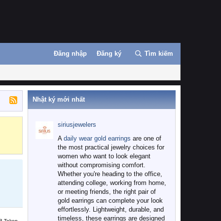
Đăng nhập
Đăng ký
Tìm kiếm
Nhật ký mới nhất
siriusjewelers
Binance
MEXC
A
daily wear gold earrings
are one of
the most practical jewelry choices for
women who want to look elegant
without compromising comfort.
Whether you're heading to the office,
attending college, working from home,
or meeting friends, the right pair of
gold earrings can complete your look
effortlessly. Lightweight, durable, and
timeless, these earrings are designed
B Token