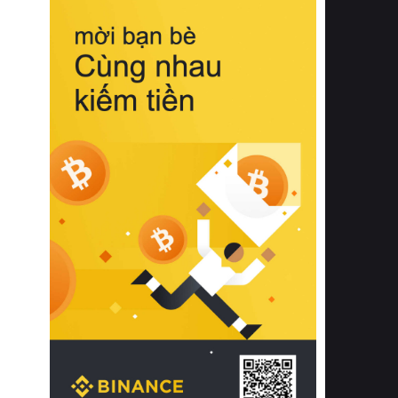
biệt từ bề mặt vải mềm mịn, khả năng
thoáng khí tuyệt vời cho đến độ đàn
hồi chuẩn xác của phần đệm nâng đỡ
cột sống.
Bên cạnh đó, việc lựa chọn các dòng
sản phẩm đạt chuẩn chất lượng quốc
tế còn giúp ngăn ngừa tình trạng kích
ứng da, hạn chế sự phát triển của vi
khuẩn và nấm mốc trong điều kiện
thời tiết nóng ẩm. Bạn có thể tìm hiểu
thêm các nghiên cứu khoa học về tác
động của giấc ngủ và môi trường
phòng ngủ đối với sức khỏe con
người tại Sleep Foundation (External
Link) để có cái nhìn toàn diện hơn.
2. Các tiêu chí vàng khi lựa chọn
chăn ga gối đệm cao cấp cho phòng
ngủ
Để sở hữu một bộ chăn ga gối đệm
cao cấp hoàn hảo cả về thẩm mỹ lẫn
công năng, người tiêu dùng cần cân
nhắc kỹ lưỡng các tiêu chí quan trọng