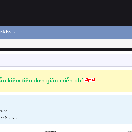
nh bạ
n kiếm tiền đơn giản miễn phí
 2023
 chín 2023
Lượt thích
VN