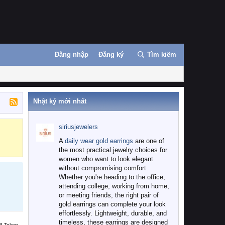
Đăng nhập
Đăng ký
Tìm kiếm
Nhật ký mới nhất
siriusjewelers
Binance
MEXC
A
daily wear gold earrings
are one of
the most practical jewelry choices for
women who want to look elegant
without compromising comfort.
Whether you're heading to the office,
attending college, working from home,
or meeting friends, the right pair of
gold earrings can complete your look
effortlessly. Lightweight, durable, and
timeless, these earrings are designed
B Token