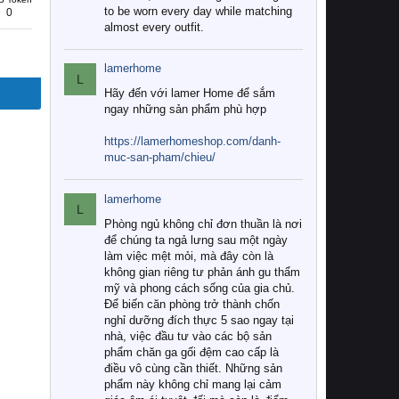
to be worn every day while matching
0
almost every outfit.
lamerhome
L
Hãy đến với lamer Home để sắm
ngay những sản phẩm phù hợp
https://lamerhomeshop.com/danh-
muc-san-pham/chieu/
lamerhome
L
Phòng ngủ không chỉ đơn thuần là nơi
để chúng ta ngả lưng sau một ngày
làm việc mệt mỏi, mà đây còn là
không gian riêng tư phản ánh gu thẩm
mỹ và phong cách sống của gia chủ.
Để biến căn phòng trở thành chốn
nghỉ dưỡng đích thực 5 sao ngay tại
nhà, việc đầu tư vào các bộ sản
phẩm chăn ga gối đệm cao cấp là
điều vô cùng cần thiết. Những sản
phẩm này không chỉ mang lại cảm