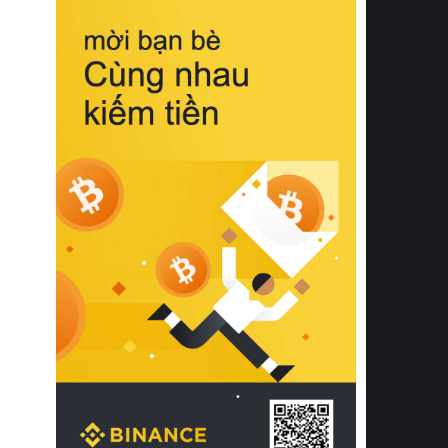
biệt từ bề mặt vải mềm mịn, khả năng
thoáng khí tuyệt vời cho đến độ đàn
hồi chuẩn xác của phần đệm nâng đỡ
cột sống.
Bên cạnh đó, việc lựa chọn các dòng
sản phẩm đạt chuẩn chất lượng quốc
tế còn giúp ngăn ngừa tình trạng kích
ứng da, hạn chế sự phát triển của vi
khuẩn và nấm mốc trong điều kiện
thời tiết nóng ẩm. Bạn có thể tìm hiểu
thêm các nghiên cứu khoa học về tác
động của giấc ngủ và môi trường
phòng ngủ đối với sức khỏe con
người tại Sleep Foundation (External
Link) để có cái nhìn toàn diện hơn.
2. Các tiêu chí vàng khi lựa chọn
chăn ga gối đệm cao cấp cho phòng
ngủ
Để sở hữu một bộ chăn ga gối đệm
cao cấp hoàn hảo cả về thẩm mỹ lẫn
công năng, người tiêu dùng cần cân
nhắc kỹ lưỡng các tiêu chí quan trọng