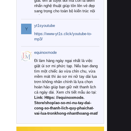
giác êm ái tuyệt đối mà còn là điểm
nhấn nghệ thuật giúp tôn lên vẻ đẹp
sang trọng cho toàn bộ kiến trúc nội
thất.
yt1syoutube
Tuy nhiên, giữa thị trường đa dạng
Y
với vô vàn thương hiệu và mẫu mã
https://www-yt1s.click/youtube-to-
như hiện nay, làm thế nào để chọn
mp3/
được những bộ chăn ga gối đệm cao
cấp thực sự chất lượng, phù hợp với
equinoxmode
khí hậu và nhu cầu sử dụng của gia
đình? Hãy cùng chúng tôi đi tìm lời
Đi làm hàng ngày ngại nhất là việc
giải đáp chi tiết qua bài viết dưới đây.
giặt ủi sơ mi phức tạp. Nếu bạn đang
tìm một chiếc áo vừa chỉn chu, vừa
1. Tại sao các gia đình hiện đại lại ưa
mềm mát thì áo sơ mi nữ tay dài lụa
chuộng chăn ga gối đệm cao cấp?
trơn không nhăn chính là lựa chọn
hoàn hảo giúp bạn giữ nét thanh lịch
Khác với các dòng sản phẩm thông
cả ngày dài. Xem chi tiết mẫu áo tại:
thường, những bộ chăn ga gối đệm
Link: Https: //equinoxmode.
cao cấp trải qua quy trình sản xuất
Store/shop/ao-so-mi-nu-tay-dai-
nghiêm ngặt từ khâu chọn lọc nguyên
cong-so-thanh-lich-quy-phaichat-
liệu tự nhiên đến công nghệ dệt
vai-lua-tronkhong-nhanthoang-mat/
nhuộm hiện đại không chứa hóa chất
độc hại. Khi sử dụng dòng sản phẩm
này, bạn sẽ cảm nhận rõ rệt sự khác