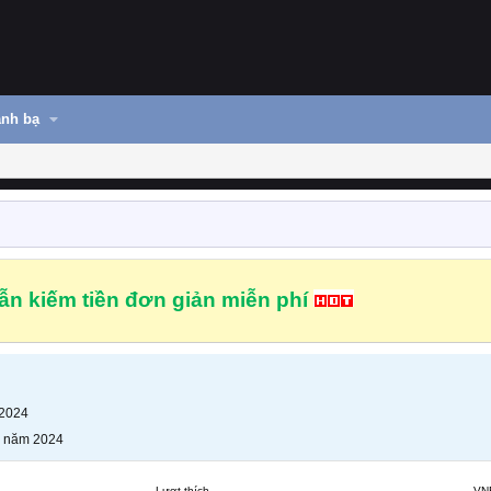
nh bạ
n kiếm tiền đơn giản miễn phí
 2024
g năm 2024
Lượt thích
VN