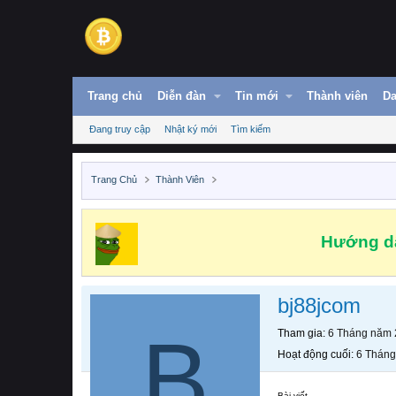
Trang chủ
Diễn đàn
Tin mới
Thành viên
Da
Đang truy cập
Nhật ký mới
Tìm kiếm
Trang Chủ
Thành Viên
Hướng dẫ
bj88jcom
B
Tham gia
6 Tháng năm
Hoạt động cuối
6 Thán
Bài viết