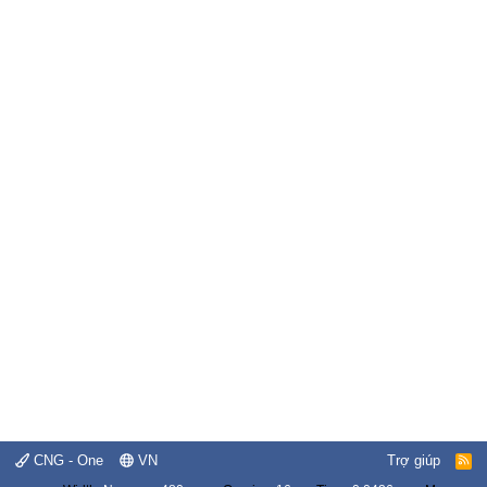
CNG - One
VN
Trợ giúp
R
S