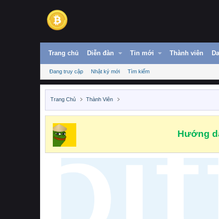
Trang chủ
Diễn đàn
Tin mới
Thành viên
Da
Đang truy cập
Nhật ký mới
Tìm kiếm
Trang Chủ
Thành Viên
Hướng dẫ