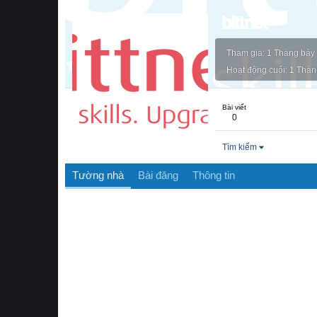
bittnet
Tham gia
1 Tháng bảy
Hoạt động cuối
1 Thán
Bài viết
0
Tìm kiếm
Tường nhà
Bài đăng
Thông tin