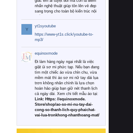
giác êm ái tuyệt đối mà còn là điểm
nhấn nghệ thuật giúp tôn lên vẻ đẹp
sang trọng cho toàn bộ kiến trúc nội
thất.
yt1syoutube
Tuy nhiên, giữa thị trường đa dạng
Y
với vô vàn thương hiệu và mẫu mã
https://www-yt1s.click/youtube-to-
như hiện nay, làm thế nào để chọn
mp3/
được những bộ chăn ga gối đệm cao
cấp thực sự chất lượng, phù hợp với
equinoxmode
khí hậu và nhu cầu sử dụng của gia
đình? Hãy cùng chúng tôi đi tìm lời
Đi làm hàng ngày ngại nhất là việc
giải đáp chi tiết qua bài viết dưới đây.
giặt ủi sơ mi phức tạp. Nếu bạn đang
tìm một chiếc áo vừa chỉn chu, vừa
1. Tại sao các gia đình hiện đại lại ưa
mềm mát thì áo sơ mi nữ tay dài lụa
chuộng chăn ga gối đệm cao cấp?
trơn không nhăn chính là lựa chọn
hoàn hảo giúp bạn giữ nét thanh lịch
Khác với các dòng sản phẩm thông
cả ngày dài. Xem chi tiết mẫu áo tại:
thường, những bộ chăn ga gối đệm
Link: Https: //equinoxmode.
cao cấp trải qua quy trình sản xuất
Store/shop/ao-so-mi-nu-tay-dai-
nghiêm ngặt từ khâu chọn lọc nguyên
cong-so-thanh-lich-quy-phaichat-
liệu tự nhiên đến công nghệ dệt
vai-lua-tronkhong-nhanthoang-mat/
nhuộm hiện đại không chứa hóa chất
độc hại. Khi sử dụng dòng sản phẩm
này, bạn sẽ cảm nhận rõ rệt sự khác