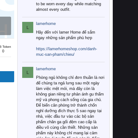
to be worn every day while matching
almost every outfit.
lamerhome
L
Hãy đến với lamer Home để sắm
ngay những sản phẩm phù hợp
B Token
https://lamerhomeshop.com/danh-
0
muc-san-pham/chieu/
lamerhome
L
Phòng ngủ không chỉ đơn thuần là nơi
để chúng ta ngả lưng sau một ngày
làm việc mệt mỏi, mà đây còn là
không gian riêng tư phản ánh gu thẩm
mỹ và phong cách sống của gia chủ.
Để biến căn phòng trở thành chốn
nghỉ dưỡng đích thực 5 sao ngay tại
nhà, việc đầu tư vào các bộ sản
phẩm chăn ga gối đệm cao cấp là
điều vô cùng cần thiết. Những sản
phẩm này không chỉ mang lại cảm