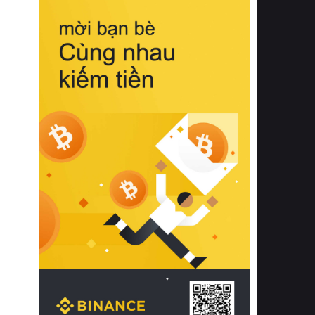
biệt từ bề mặt vải mềm mịn, khả năng
thoáng khí tuyệt vời cho đến độ đàn
hồi chuẩn xác của phần đệm nâng đỡ
cột sống.
Bên cạnh đó, việc lựa chọn các dòng
sản phẩm đạt chuẩn chất lượng quốc
tế còn giúp ngăn ngừa tình trạng kích
ứng da, hạn chế sự phát triển của vi
khuẩn và nấm mốc trong điều kiện
thời tiết nóng ẩm. Bạn có thể tìm hiểu
thêm các nghiên cứu khoa học về tác
động của giấc ngủ và môi trường
phòng ngủ đối với sức khỏe con
người tại Sleep Foundation (External
Link) để có cái nhìn toàn diện hơn.
2. Các tiêu chí vàng khi lựa chọn
chăn ga gối đệm cao cấp cho phòng
ngủ
Để sở hữu một bộ chăn ga gối đệm
cao cấp hoàn hảo cả về thẩm mỹ lẫn
công năng, người tiêu dùng cần cân
nhắc kỹ lưỡng các tiêu chí quan trọng