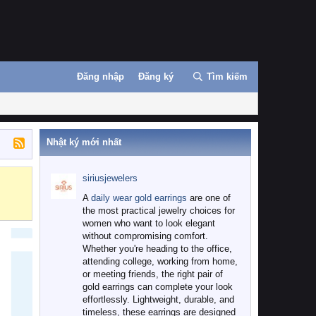
Đăng nhập
Đăng ký
Tìm kiếm
Nhật ký mới nhất
siriusjewelers
Binance
MEXC
A
daily wear gold earrings
are one of
the most practical jewelry choices for
women who want to look elegant
without compromising comfort.
Whether you're heading to the office,
attending college, working from home,
or meeting friends, the right pair of
gold earrings can complete your look
effortlessly. Lightweight, durable, and
timeless, these earrings are designed